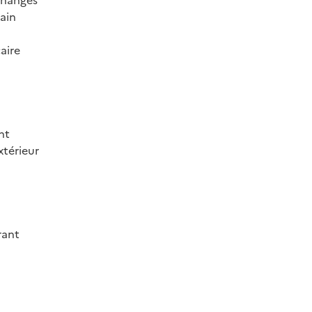
ain
aire
nt
térieur
rant