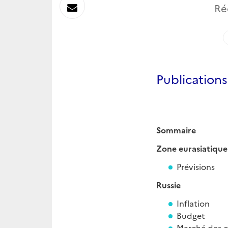
sur
Envoyer
Ré
Linkedin
par
Messagerie
Publication
Sommaire
Zone eurasiatique
Prévisions
Russie
Inflation
Budget
Marché des 