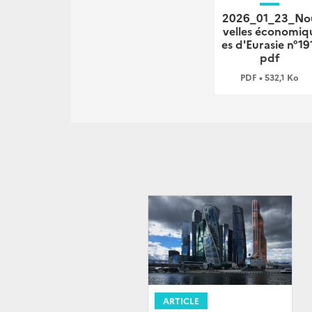
2026_01_23_No
velles économiq
es d'Eurasie n°19
pdf
PDF • 532,1 Ko
ARTICLE