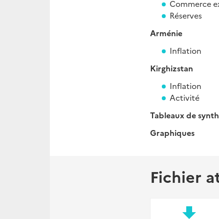
Commerce ex
Réserves
Arménie
Inflation
Kirghizstan
Inflation
Activité
Tableaux de synt
Graphiques
Fichier a
file_download