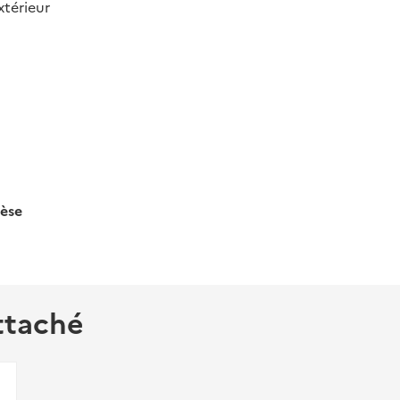
térieur
hèse
ttaché