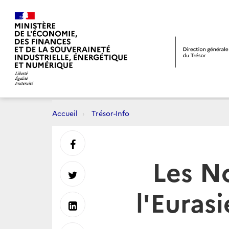
Accueil
Trésor-Info
Partager
Les N
sur
Partager
l'Euras
Facebook
sur
Partager
Twitter