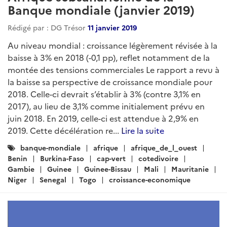
Banque mondiale (janvier 2019)
Rédigé par : DG Trésor
11 janvier 2019
Au niveau mondial : croissance légèrement révisée à la
baisse à 3% en 2018 (-0,1 pp), reflet notamment de la
montée des tensions commerciales Le rapport a revu à
la baisse sa perspective de croissance mondiale pour
2018. Celle-ci devrait s’établir à 3% (contre 3,1% en
2017), au lieu de 3,1% comme initialement prévu en
juin 2018. En 2019, celle-ci est attendue à 2,9% en
2019. Cette décélération re...
Lire la suite
Catégories
banque-mondiale
afrique
afrique_de_l_ouest
:
Benin
Burkina-Faso
cap-vert
cotedivoire
Gambie
Guinee
Guinee-Bissau
Mali
Mauritanie
Niger
Senegal
Togo
croissance-economique