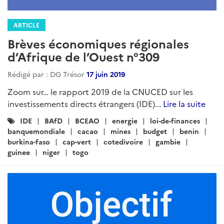
ARTICLE
Brèves économiques régionales
d’Afrique de l’Ouest n°309
Rédigé par : DG Trésor
17 juin 2019
Zoom sur… le rapport 2019 de la CNUCED sur les
investissements directs étrangers (IDE)...
Lire la suite
Catégories
IDE
BAfD
BCEAO
energie
loi-de-finances
:
banquemondiale
cacao
mines
budget
benin
burkina-faso
cap-vert
cotedivoire
gambie
guinee
niger
togo