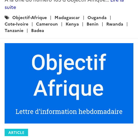
suite
Catégories
Objectif-Afrique
Madagascar
Ouganda
:
Cote-Ivoire
Cameroun
Kenya
Benin
Rwanda
Tanzanie
Badea
ARTICLE