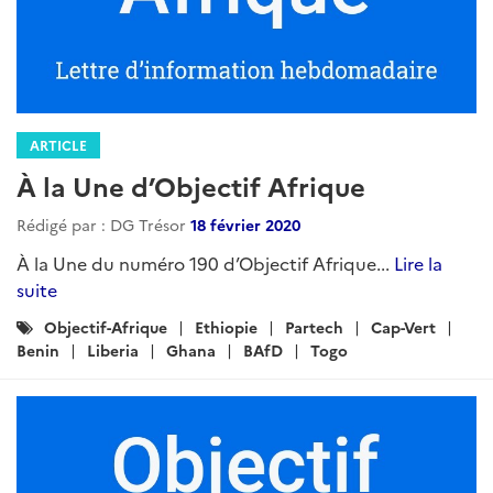
ARTICLE
À la Une d’Objectif Afrique
Rédigé par : DG Trésor
18 février 2020
À la Une du numéro 190 d’Objectif Afrique...
Lire la
suite
Catégories
Objectif-Afrique
Ethiopie
Partech
Cap-Vert
:
Benin
Liberia
Ghana
BAfD
Togo