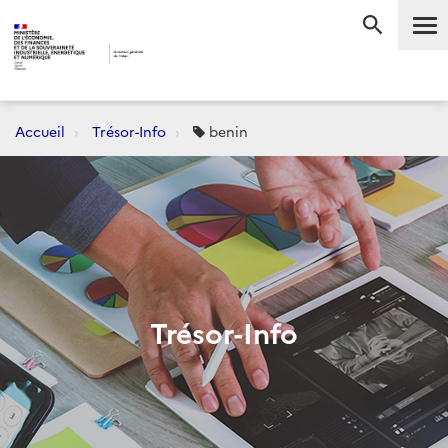
Me
RECHERC
Accueil
Trésor-Info
benin
Trésor-Info