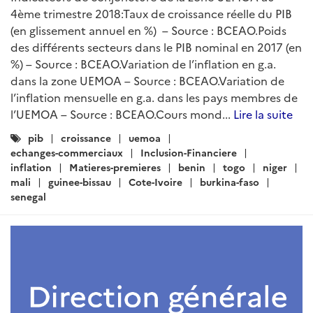
4ème trimestre 2018:Taux de croissance réelle du PIB
(en glissement annuel en %) – Source : BCEAO.Poids
des différents secteurs dans le PIB nominal en 2017 (en
%) – Source : BCEAO.Variation de l’inflation en g.a.
dans la zone UEMOA – Source : BCEAO.Variation de
l’inflation mensuelle en g.a. dans les pays membres de
l’UEMOA – Source : BCEAO.Cours mond...
Lire la suite
Catégories
pib
croissance
uemoa
:
echanges-commerciaux
Inclusion-Financiere
inflation
Matieres-premieres
benin
togo
niger
mali
guinee-bissau
Cote-Ivoire
burkina-faso
senegal