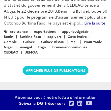
d’Etat et du gouvernement de la CEDEAO tenue à
Abuja, le 22 décembre 2018.Bénin : la BEI débloque 50
M EUR pour le programme d’assainissement pluvial de
Cotonou.Burkina Faso : le pays est éligibl...
Lire la suite
Catégories
croissance
exportations
appui-budgetair
:
Benin
Burkina-Faso
cap-vert
Cote-Ivoire
Gambie
Guinee
Guinee-Bissau
Mali
Mauritanie
Niger
senegal
togo
breves-economiques
CEDEAO
UEMOA
AFFICHER PLUS DE PUBLICATIONS
Abonnez-vous à notre lettre d'information
Twitter
LinkedIn
Youtu
Suivez la DG Trésor sur :