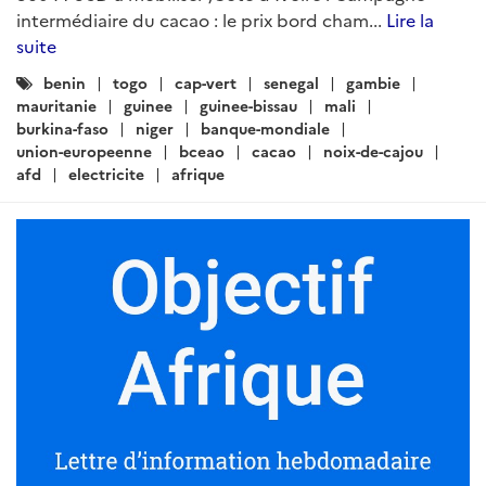
intermédiaire du cacao : le prix bord cham...
Lire la
suite
Catégories
benin
togo
cap-vert
senegal
gambie
:
mauritanie
guinee
guinee-bissau
mali
burkina-faso
niger
banque-mondiale
union-europeenne
bceao
cacao
noix-de-cajou
afd
electricite
afrique