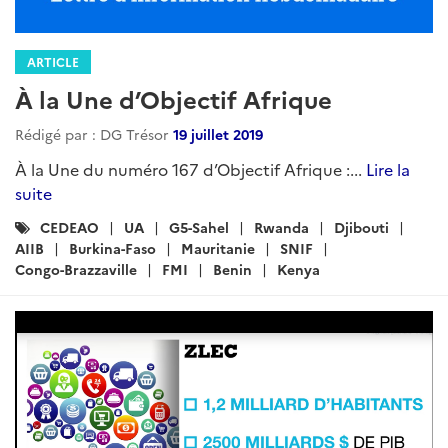
ARTICLE
À la Une d’Objectif Afrique
Rédigé par : DG Trésor
19 juillet 2019
À la Une du numéro 167 d’Objectif Afrique :...
Lire la
suite
Catégories
CEDEAO
UA
G5-Sahel
Rwanda
Djibouti
:
AIIB
Burkina-Faso
Mauritanie
SNIF
Congo-Brazzaville
FMI
Benin
Kenya