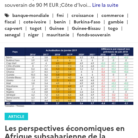
souverain de 90 M EUR ;Côte d’Ivoi...
Lire la suite
Catégories
banque-mondiale
fmi
croissance
commerce
:
fiscal
cote-ivoire
benin
Burkina-Faso
gambie
cap-vert
togot
Guinee
Guinee-Bissau
togo
senegal
niger
mauritanie
fonds-souverain
ARTICLE
Les perspectives économiques en
Afrique subsaharienne de la