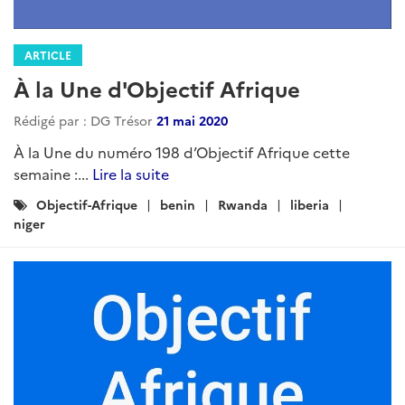
ARTICLE
À la Une d'Objectif Afrique
Rédigé par : DG Trésor
21 mai 2020
À la Une du numéro 198 d’Objectif Afrique cette
semaine :...
Lire la suite
Catégories
Objectif-Afrique
benin
Rwanda
liberia
:
niger