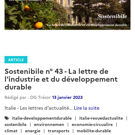
ARTICLE
Sostenibile n° 43 - La lettre de
l'industrie et du développement
durable
Rédigé par : DG Trésor
13 janvier 2023
Italie - Les lettres d’actualité...
Lire la suite
Catégories
italie-developpementdurable
italie-revuedactualite
:
sostenibile
environnemen
economie-circualire
climat
energie
transports
mobilite-durable