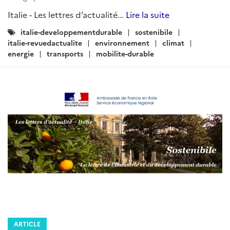
Italie - Les lettres d’actualité...
Lire la suite
Catégories
italie-developpementdurable
sostenibile
:
italie-revuedactualite
environnement
climat
energie
transports
mobilite-durable
ARTICLE