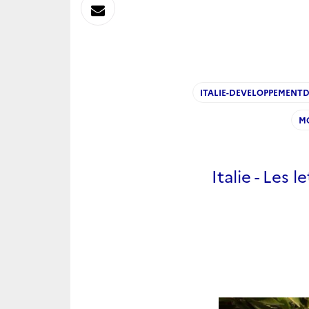
sur
Envoyer
Linkedin
par
Messagerie
ITALIE-DEVELOPPEMENT
M
Italie - Les l