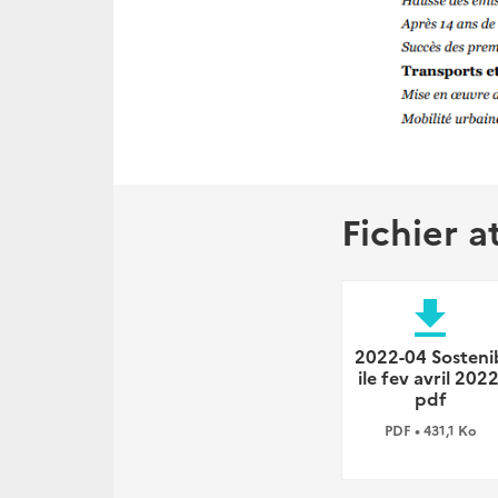
Fichier a
file_download
2022-04 Sosteni
ile fev avril 2022
pdf
PDF • 431,1 Ko