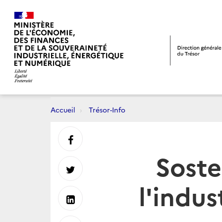
Accueil
Trésor-Info
Partager
Soste
sur
Partager
l'indu
Facebook
sur
Partager
Twitter