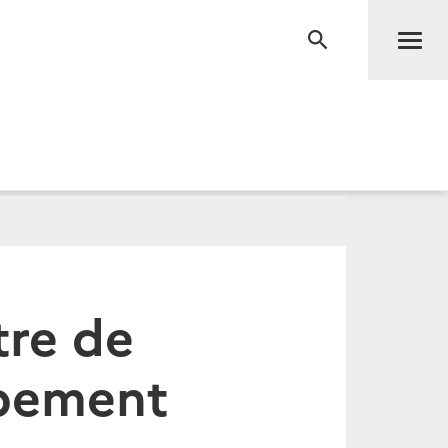
Men
RECHERCHE
tre de
ppement