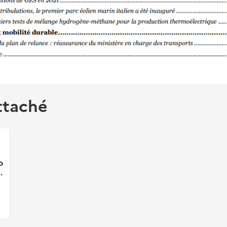
ttaché
b
.