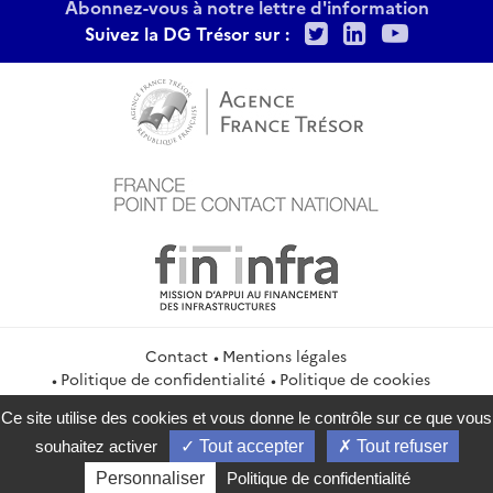
Abonnez-vous à notre lettre d'information
Twitter
LinkedIn
Youtu
Suivez la DG Trésor sur :
Contact
Mentions légales
Politique de confidentialité
Politique de cookies
Gestion des cookies
Flux RSS
Ce site utilise des cookies et vous donne le contrôle sur ce que vous
service-public.gouv.fr
legifrance.gouv.fr
info.gouv.fr
souhaitez activer
Tout accepter
Tout refuser
data.gouv.fr
Personnaliser
Politique de confidentialité