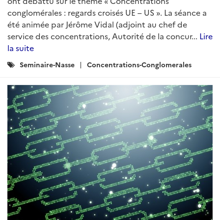
ont débattu sur le thème « Concentrations
conglomérales : regards croisés UE – US ». La séance a
été animée par Jérôme Vidal (adjoint au chef de
service des concentrations, Autorité de la concur...
Lire
la suite
Catégories
Seminaire-Nasse
Concentrations-Conglomerales
: