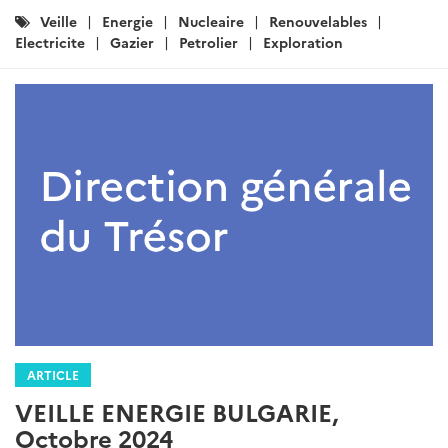
Catégories
Veille
Energie
Nucleaire
Renouvelables
:
Electricite
Gazier
Petrolier
Exploration
ARTICLE
VEILLE ENERGIE BULGARIE,
Octobre 2024