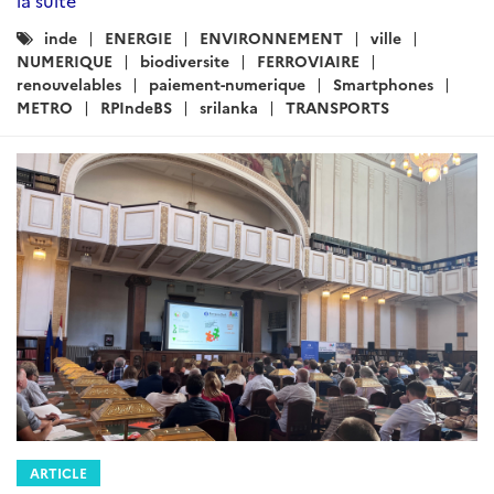
la suite
Catégories
inde
ENERGIE
ENVIRONNEMENT
ville
:
NUMERIQUE
biodiversite
FERROVIAIRE
renouvelables
paiement-numerique
Smartphones
METRO
RPIndeBS
srilanka
TRANSPORTS
ARTICLE