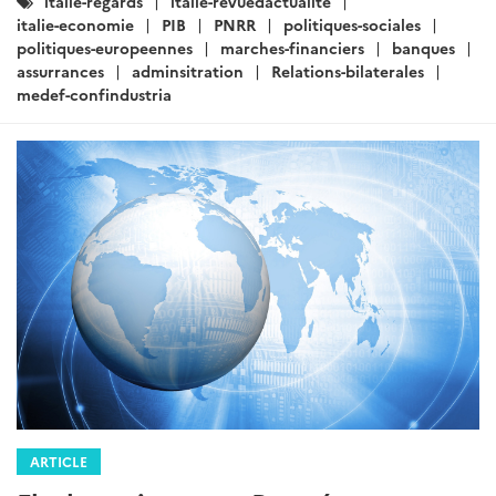
italie-regards
italie-revuedactualite
:
italie-economie
PIB
PNRR
politiques-sociales
politiques-europeennes
marches-financiers
banques
assurrances
adminsitration
Relations-bilaterales
medef-confindustria
ARTICLE