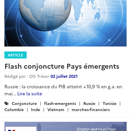
ARTICLE
Flash conjoncture Pays émergents
Rédigé par : DG Trésor
02 juillet 2021
Russie : la croissance du PIB atteint +10,9 % en g.a. en
mai...
Lire la suite
Catégories
Conjoncture
flash-emergents
Russie
Tunisie
:
Colombie
Inde
Vietnam
marches-financiers