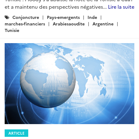
et a maintenu des perspectives négatives...
Lire la suite
Catégories
Conjoncture
Pays-emergents
Inde
:
marches-financiers
Arabiesaoudite
Argentine
Tunisie
ARTICLE