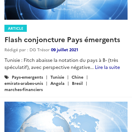
ARTICLE
Flash conjoncture Pays émergents
Rédigé par : DG Trésor
09 juillet 2021
Tunisie : Fitch abaisse la notation du pays à B- (très
spéculatif), avec perspective négative...
Lire la suite
Catégories
Pays-emergents
Tunisie
Chine
:
emirats-arabes-unis
Angola
Bresil
marches-financiers