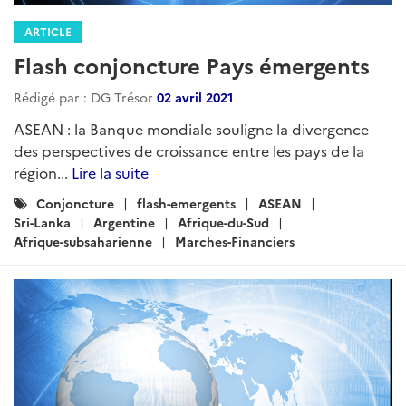
ARTICLE
Flash conjoncture Pays émergents
Rédigé par : DG Trésor
02 avril 2021
ASEAN : la Banque mondiale souligne la divergence
des perspectives de croissance entre les pays de la
région...
Lire la suite
Catégories
Conjoncture
flash-emergents
ASEAN
:
Sri-Lanka
Argentine
Afrique-du-Sud
Afrique-subsaharienne
Marches-Financiers