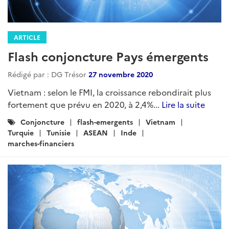
ARTICLE
Flash conjoncture Pays émergents
Rédigé par : DG Trésor
27 novembre 2020
Vietnam : selon le FMI, la croissance rebondirait plus
fortement que prévu en 2020, à 2,4%...
Lire la suite
Catégories
Conjoncture
flash-emergents
Vietnam
:
Turquie
Tunisie
ASEAN
Inde
marches-financiers