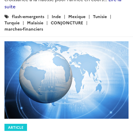
suite
Catégories
flash-emergents
Inde
Mexique
Tunisie
:
Turquie
Malaisie
CONJONCTURE
marches-financiers
ARTICLE