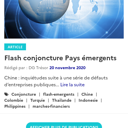
ARTICLE
Flash conjoncture Pays émergents
Rédigé par : DG Trésor
20 novembre 2020
Chine : inquiétudes suite à une série de défauts
d’entreprises publiques...
Lire la suite
Catégories
Conjoncture
flash-emergents
Chine
:
Colombie
Turquie
Thailande
Indonesie
Philippines
marches-financiers
AFFICHER PLUS DE PUBLICATIONS