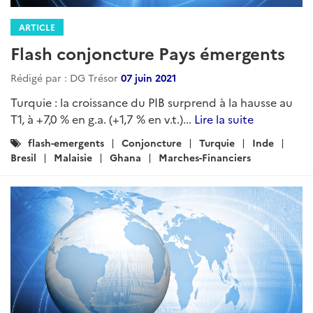
ARTICLE
Flash conjoncture Pays émergents
Rédigé par : DG Trésor
07 juin 2021
Turquie : la croissance du PIB surprend à la hausse au
T1, à +7,0 % en g.a. (+1,7 % en v.t.)...
Lire la suite
Catégories
flash-emergents
Conjoncture
Turquie
Inde
:
Bresil
Malaisie
Ghana
Marches-Financiers