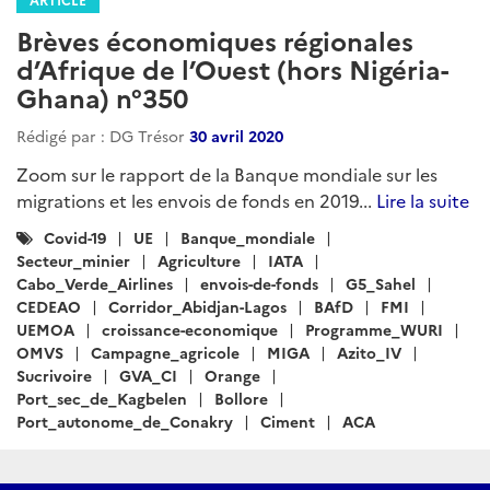
Brèves économiques régionales
d’Afrique de l’Ouest (hors Nigéria-
Ghana) n°350
Rédigé par : DG Trésor
30 avril 2020
Zoom sur le rapport de la Banque mondiale sur les
migrations et les envois de fonds en 2019...
Lire la suite
Catégories
Covid-19
UE
Banque_mondiale
:
Secteur_minier
Agriculture
IATA
Cabo_Verde_Airlines
envois-de-fonds
G5_Sahel
CEDEAO
Corridor_Abidjan-Lagos
BAfD
FMI
UEMOA
croissance-economique
Programme_WURI
OMVS
Campagne_agricole
MIGA
Azito_IV
Sucrivoire
GVA_CI
Orange
Port_sec_de_Kagbelen
Bollore
Port_autonome_de_Conakry
Ciment
ACA