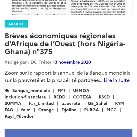
ARTICLE
Brèves économiques régionales
d’Afrique de l’Ouest (hors Nigéria-
Ghana) n°375
Rédigé par : DG Trésor
13 novembre 2020
Zoom sur le rapport bisannuel de la Banque mondiale
sur la pauvreté et la prospérité partagée...
Lire la suite
Catégories
Banque_mondiale
FMI
UEMOA
:
inclusion-financiere
REDD
COTEXA
RSSD
SUMMA
Far_Limited
pauvrete
G5_Sahel
PAM
FAO
faim
Orange
Djoliba
PURGA
MCC
Kayi_Mivedor