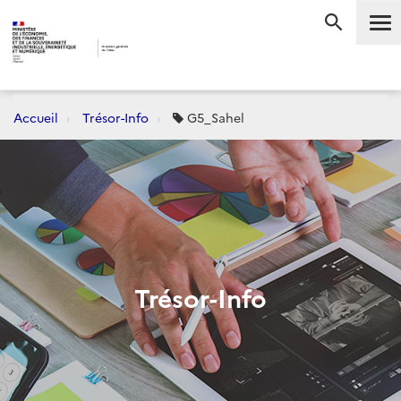
Me
RECHERC
Accueil
Trésor-Info
G5_Sahel
Trésor-Info