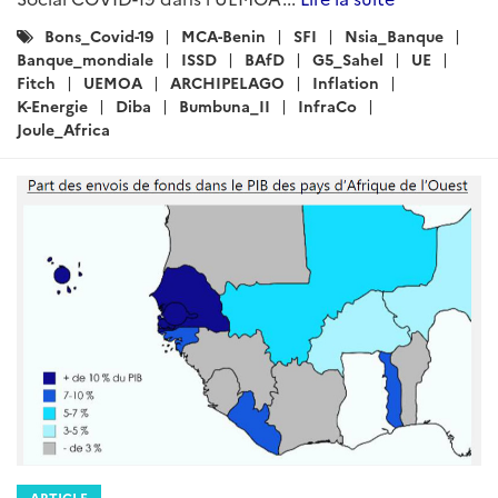
Catégories
Bons_Covid-19
MCA-Benin
SFI
Nsia_Banque
:
Banque_mondiale
ISSD
BAfD
G5_Sahel
UE
Fitch
UEMOA
ARCHIPELAGO
Inflation
K-Energie
Diba
Bumbuna_II
InfraCo
Joule_Africa
ARTICLE