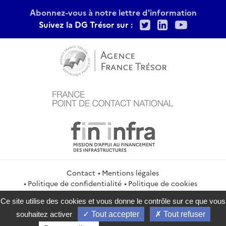
Abonnez-vous à notre lettre d'information
Twitter
LinkedIn
Youtu
Suivez la DG Trésor sur :
Contact
Mentions légales
Politique de confidentialité
Politique de cookies
Gestion des cookies
Flux RSS
Ce site utilise des cookies et vous donne le contrôle sur ce que vous
service-public.gouv.fr
legifrance.gouv.fr
info.gouv.fr
souhaitez activer
Tout accepter
Tout refuser
data.gouv.fr