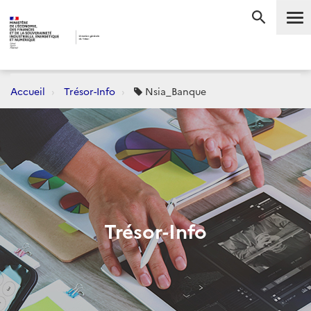
Me
RECHERC
Accueil
Trésor-Info
Nsia_Banque
Trésor-Info