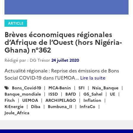
ARTICLE
Brèves économiques régionales
d’Afrique de l’Ouest (hors Nigéria-
Ghana) n°362
Rédigé par : DG Trésor
24 juillet 2020
Actualité régionale : Reprise des émissions de Bons
Social COVID-19 dans l’UEMOA...
Lire la suite
Catégories
Bons_Covid-19
MCA-Benin
SFI
Nsia_Banque
:
Banque_mondiale
ISSD
BAfD
G5_Sahel
UE
Fitch
UEMOA
ARCHIPELAGO
Inflation
K-Energie
Diba
Bumbuna_II
InfraCo
Joule_Africa