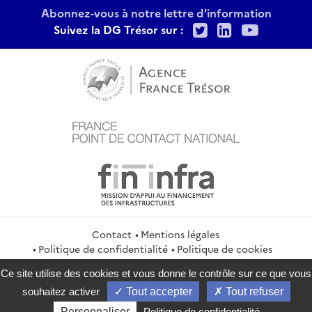
Abonnez-vous à notre lettre d'information
Twitter
LinkedIn
Youtu
Suivez la DG Trésor sur :
Contact
Mentions légales
Politique de confidentialité
Politique de cookies
Gestion des cookies
Flux RSS
Ce site utilise des cookies et vous donne le contrôle sur ce que vous
service-public.gouv.fr
legifrance.gouv.fr
info.gouv.fr
souhaitez activer
Tout accepter
Tout refuser
data.gouv.fr
Personnaliser
Politique de confidentialité