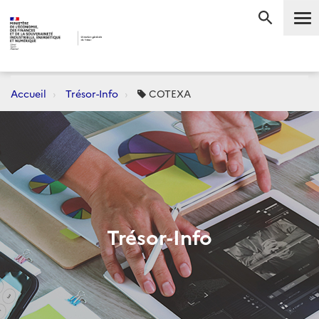
Me
RECHERC
Accueil
Trésor-Info
COTEXA
Trésor-Info