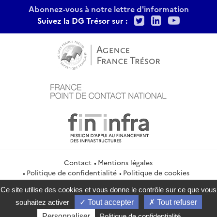
Abonnez-vous à notre lettre d'information
Twitter
LinkedIn
Youtu
Suivez la DG Trésor sur :
Contact
Mentions légales
Politique de confidentialité
Politique de cookies
Gestion des cookies
Flux RSS
Ce site utilise des cookies et vous donne le contrôle sur ce que vous
service-public.gouv.fr
legifrance.gouv.fr
info.gouv.fr
souhaitez activer
Tout accepter
Tout refuser
data.gouv.fr
Personnaliser
Politique de confidentialité