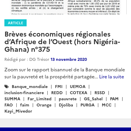
ARTICLE
Brèves économiques régionales
d’Afrique de l’Ouest (hors Nigéria-
Ghana) n°375
Rédigé par : DG Trésor
13 novembre 2020
Zoom sur le rapport bisannuel de la Banque mondiale
sur la pauvreté et la prospérité partagée...
Lire la suite
Catégories
Banque_mondiale
FMI
UEMOA
:
inclusion-financiere
REDD
COTEXA
RSSD
SUMMA
Far_Limited
pauvrete
G5_Sahel
PAM
FAO
faim
Orange
Djoliba
PURGA
MCC
Kayi_Mivedor