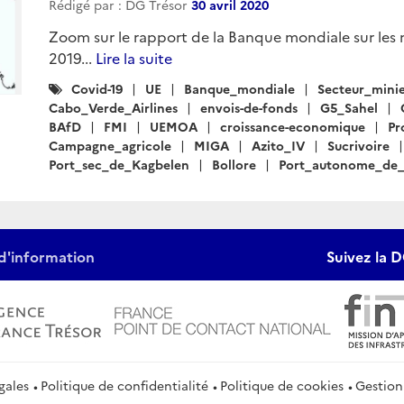
Rédigé par : DG Trésor
30 avril 2020
Zoom sur le rapport de la Banque mondiale sur les m
2019...
Lire la suite
Catégories
Covid-19
UE
Banque_mondiale
Secteur_mini
:
Cabo_Verde_Airlines
envois-de-fonds
G5_Sahel
BAfD
FMI
UEMOA
croissance-economique
Pr
Campagne_agricole
MIGA
Azito_IV
Sucrivoire
Port_sec_de_Kagbelen
Bollore
Port_autonome_de
d'information
Suivez la D
gales
Politique de confidentialité
Politique de cookies
Gestion