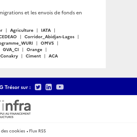
igrations et les envois de fonds en
er
Agriculture
IATA
CEDEAO
Corridor_Abidjan-Lagos
ogramme_WURI
OMVS
GVA_CI
Orange
_Conakry
Ciment
ACA
Twitter
LinkedIn
Youtube
G Trésor sur :
 des cookies
Flux RSS