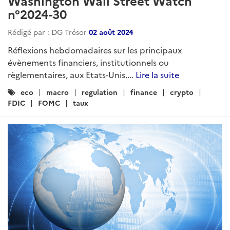
Washington Wall Street Watch
n°2024-30
Rédigé par : DG Trésor
02 août 2024
Réflexions hebdomadaires sur les principaux
évènements financiers, institutionnels ou
règlementaires, aux Etats-Unis....
Lire la suite
Catégories
eco
macro
regulation
finance
crypto
:
FDIC
FOMC
taux