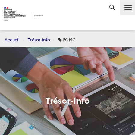
Me
RECHERC
Accueil
Trésor-Info
FOMC
Trésor-Info