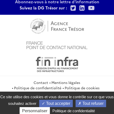
Abonnez-vous à notre lettre d'information
Twitter
LinkedIn
Youtu
Suivez la DG Trésor sur :
Contact
Mentions légales
Politique de confidentialité
Politique de cookies
Gestion des cookies
Flux RSS
Ce site utilise des cookies et vous donne le contrôle sur ce que vous
service-public.gouv.fr
legifrance.gouv.fr
info.gouv.fr
souhaitez activer
Tout accepter
Tout refuser
data.gouv.fr
Personnaliser
Politique de confidentialité