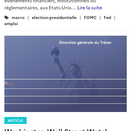
évènements financiers, institutionnels ou
règlementaires, aux Etats-Unis....
Lire la suite
Catégories
macro
election-presidentielle
FOMC
Fed
:
emploi
ARTICLE