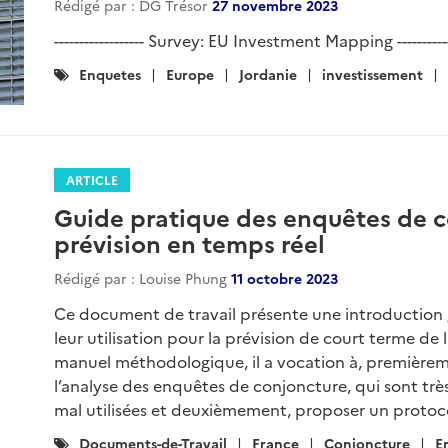
Rédigé par : DG Trésor
27 novembre 2023
------------------ Survey: EU Investment Mapping ------------
Catégories
Enquetes
Europe
Jordanie
investissement
:
ARTICLE
Guide pratique des enquêtes de c
prévision en temps réel
Rédigé par : Louise Phung
11 octobre 2023
Ce document de travail présente une introduction 
leur utilisation pour la prévision de court terme d
manuel méthodologique, il a vocation à, premièreme
l’analyse des enquêtes de conjoncture, qui sont t
mal utilisées et deuxièmement, proposer un protoco
Catégories
Documents-de-Travail
France
Conjoncture
E