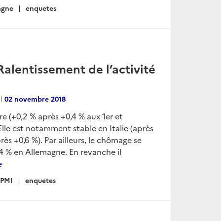
agne
enquetes
Ralentissement de l’activité
al
02 novembre 2018
tre (+0,2 % après +0,4 % aux 1er et
Elle est notamment stable en Italie (après
ès +0,6 %). Par ailleurs, le chômage se
4 % en Allemagne. En revanche il
e
PMI
enquetes