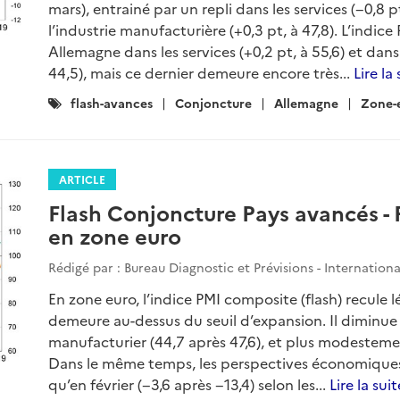
mars), entrainé par un repli dans les services (−0,8 
l’industrie manufacturière (+0,3 pt, à 47,8). L’indic
Allemagne dans les services (+0,2 pt, à 55,6) et dans
44,5), mais ce dernier demeure encore très...
Lire la
Catégories
flash-avances
Conjoncture
Allemagne
Zone-
:
ARTICLE
Flash Conjoncture Pays avancés -
en zone euro
Rédigé par : Bureau Diagnostic et Prévisions - Internation
En zone euro, l’indice PMI composite (flash) recule 
demeure au-dessus du seuil d’expansion. Il diminue
manufacturier (44,7 après 47,6), et plus modestemen
Dans le même temps, les perspectives économique
qu’en février (−3,6 après −13,4) selon les...
Lire la suit