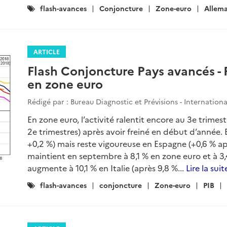
Catégories
flash-avances
Conjoncture
Zone-euro
Allem
:
ARTICLE
Flash Conjoncture Pays avancés - 
en zone euro
Rédigé par : Bureau Diagnostic et Prévisions - Internation
En zone euro, l’activité ralentit encore au 3e trimes
2e trimestres) après avoir freiné en début d’année. 
+0,2 %) mais reste vigoureuse en Espagne (+0,6 % apr
maintient en septembre à 8,1 % en zone euro et à 3,
augmente à 10,1 % en Italie (après 9,8 %...
Lire la suit
Catégories
flash-avances
conjoncture
Zone-euro
PIB
: