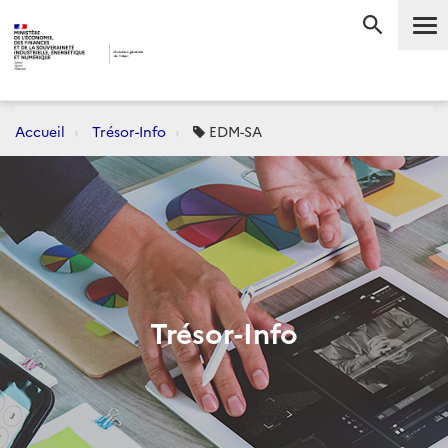
Me
RECHERC
Accueil
Trésor-Info
EDM-SA
Trésor-Info