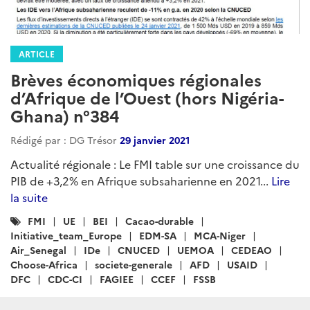
ARTICLE
Brèves économiques régionales
d’Afrique de l’Ouest (hors Nigéria-
Ghana) n°384
Rédigé par : DG Trésor
29 janvier 2021
Actualité régionale : Le FMI table sur une croissance du
PIB de +3,2% en Afrique subsaharienne en 2021...
Lire
la suite
Catégories
FMI
UE
BEI
Cacao-durable
:
Initiative_team_Europe
EDM-SA
MCA-Niger
Air_Senegal
IDe
CNUCED
UEMOA
CEDEAO
Choose-Africa
societe-generale
AFD
USAID
DFC
CDC-CI
FAGIEE
CCEF
FSSB