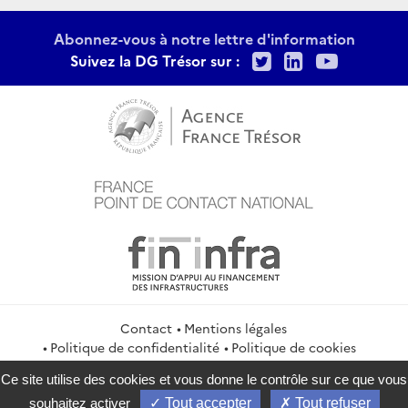
Abonnez-vous à notre lettre d'information
Twitter
LinkedIn
Youtu
Suivez la DG Trésor sur :
Contact
Mentions légales
Politique de confidentialité
Politique de cookies
Gestion des cookies
Flux RSS
Ce site utilise des cookies et vous donne le contrôle sur ce que vous
service-public.gouv.fr
legifrance.gouv.fr
info.gouv.fr
souhaitez activer
Tout accepter
Tout refuser