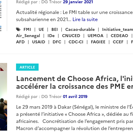
Rédigé par : DG Trésor
29 janvier 2021
Actualité régionale : Le FMI table sur une croissanc
subsaharienne en 2021...
Lire la suite
Catégories
FMI
UE
BEI
Cacao-durable
Initiative_tea
:
Air_Senegal
IDe
CNUCED
UEMOA
CEDEAO
AFD
USAID
DFC
CDC-CI
FAGIEE
CCEF
ARTICLE
Lancement de Choose Africa, l'ini
accélérer la croissance des PME e
Rédigé par : DG Trésor
01 avril 2019
Le 29 mars 2019 à Dakar (Sénégal), le ministre de l
a présenté l’initiative « Choose Africa », dédiée a
africaines. Concrétisation de l’engagement pris pa
Macron d’accompagner la révolution de l’entreprene