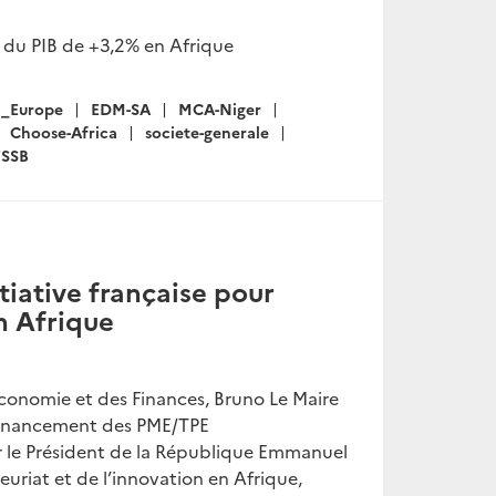
e du PIB de +3,2% en Afrique
m_Europe
EDM-SA
MCA-Niger
Choose-Africa
societe-generale
FSSB
tiative française pour
n Afrique
’Économie et des Finances, Bruno Le Maire
u financement des PME/TPE
r le Président de la République Emmanuel
uriat et de l’innovation en Afrique,