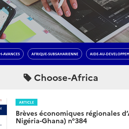
H-AVANCES
AFRIQUE-SUBSAHARIENNE
AIDE-AU-DEVELOPPE
Choose-Africa
ARTICLE
Brèves économiques régionales d’A
Nigéria-Ghana) n°384