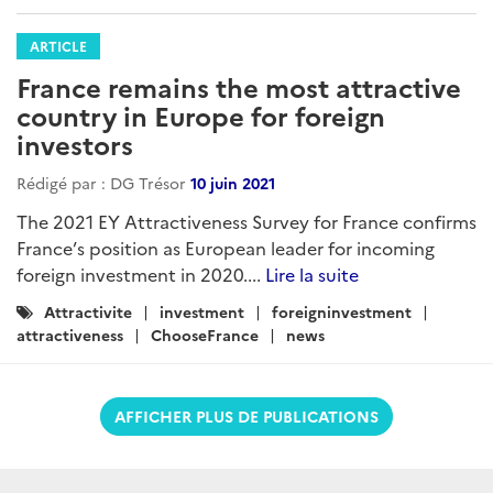
ARTICLE
France remains the most attractive
country in Europe for foreign
investors
Rédigé par : DG Trésor
10 juin 2021
The 2021 EY Attractiveness Survey for France confirms
France’s position as European leader for incoming
foreign investment in 2020....
Lire la suite
Catégories
Attractivite
investment
foreigninvestment
:
attractiveness
ChooseFrance
news
AFFICHER PLUS DE PUBLICATIONS