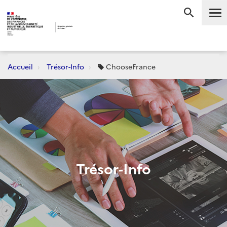
Me
RECHERC
Accueil
Trésor-Info
ChooseFrance
Trésor-Info