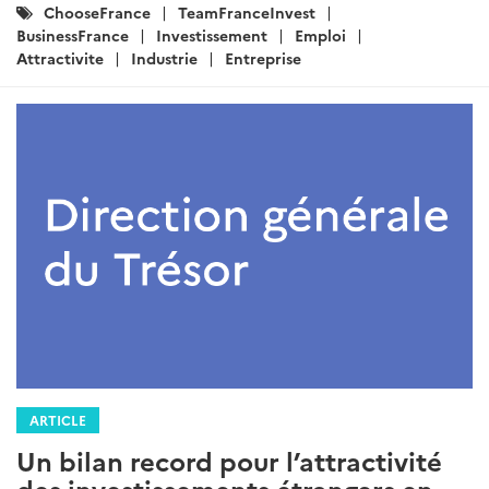
Catégories
ChooseFrance
TeamFranceInvest
:
BusinessFrance
Investissement
Emploi
Attractivite
Industrie
Entreprise
ARTICLE
Un bilan record pour l’attractivité
des investissements étrangers en