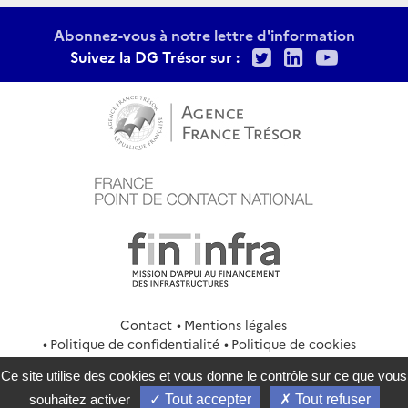
Abonnez-vous à notre lettre d'information
Twitter
LinkedIn
Youtu
Suivez la DG Trésor sur :
Contact
Mentions légales
Politique de confidentialité
Politique de cookies
Gestion des cookies
Flux RSS
Ce site utilise des cookies et vous donne le contrôle sur ce que vous
service-public.gouv.fr
legifrance.gouv.fr
info.gouv.fr
souhaitez activer
Tout accepter
Tout refuser