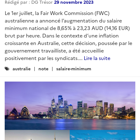
Rédigé par : DG Trésor
29 novembre 2023
Le 1er juillet, la Fair Work Commission (FWC)
australienne a annoncé l’augmentation du salaire
minimum national de 8,65% à 23,23 AUD (14,16 EUR)
brut par heure. Dans le contexte d’une inflation
croissante en Australie, cette décision, poussée par le
gouvernement travailliste, a été accueillie
positivement par les syndicats....
Lire la suite
Catégories
australie
note
salaire-minimum
: