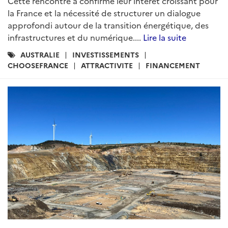
Cette rencontre a confirmé leur intérêt croissant pour
la France et la nécessité de structurer un dialogue
approfondi autour de la transition énergétique, des
infrastructures et du numérique....
Lire la suite
Catégories
AUSTRALIE
INVESTISSEMENTS
:
CHOOSEFRANCE
ATTRACTIVITE
FINANCEMENT