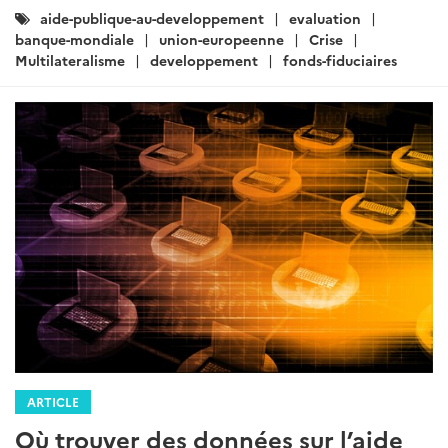
Catégories
aide-publique-au-developpement
evaluation
:
banque-mondiale
union-europeenne
Crise
Multilateralisme
developpement
fonds-fiduciaires
ARTICLE
Où trouver des données sur l’aide