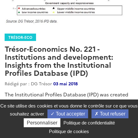
TRÉSOR-ECO
Trésor-Economics No. 221 -
Institutions and development:
Insights from the Institutional
Profiles Database (IPD)
Rédigé par : DG Trésor
03 mai 2018
The Institutional Profiles Database (IPD) was created
in 2001 and now covers 144 countries that account for
Ce site utilise des cookies et vous donne le contrôle sur ce que vous
99.6% of the world economy. Developed by the
souhaitez activer
Tout accepter
Tout refuser
Directorate General of the Treasury, the IPD's goal is to
Personnaliser
Politique de confidentialité
shed light on the role played by institutions (political,
economic, social, etc.) in development policies. It
Politique de cookies