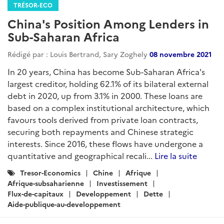
TRÉSOR-ECO
China's Position Among Lenders in
Sub-Saharan Africa
Rédigé par : Louis Bertrand, Sary Zoghely
08 novembre 2021
In 20 years, China has become Sub-Saharan Africa's
largest creditor, holding 62.1% of its bilateral external
debt in 2020, up from 3.1% in 2000. These loans are
based on a complex institutional architecture, which
favours tools derived from private loan contracts,
securing both repayments and Chinese strategic
interests. Since 2016, these flows have undergone a
quantitative and geographical recali...
Lire la suite
Catégories
Tresor-Economics
Chine
Afrique
:
Afrique-subsaharienne
Investissement
Flux-de-capitaux
Developpement
Dette
Aide-publique-au-developpement