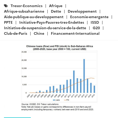
Catégories
Tresor-Economics
Afrique
:
Afrique-subsaharienne
Dette
Developpement
Aide-publique-au-developpement
Economie-emergente
PPTE
Initiative-Pays-Pauvres-tres-Endettes
ISSD
Initiative-de-suspension-du-service-de-la-dette
G20
Club-de-Paris
Chine
Financement-International