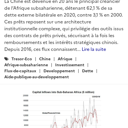
La Chine est devenue en 20 ans le principal créancier
de l’Afrique subsaharienne, détenant 62,1 % de sa
dette externe bilatérale en 2020, contre 3,1 % en 2000.
Ces prêts reposent sur une architecture
institutionnelle complexe, qui privilégie des outils issus
des contrats de prêts privés, sécurisant à la fois les
remboursements et les intérêts stratégiques chinois.
Depuis 2016, ces flux connaissent...
Lire la suite
Catégories
Tresor-Eco
Chine
Afrique
:
Afrique-subsaharienne
Investissement
Flux-de-capitaux
Developpement
Dette
Aide-publique-au-developpement