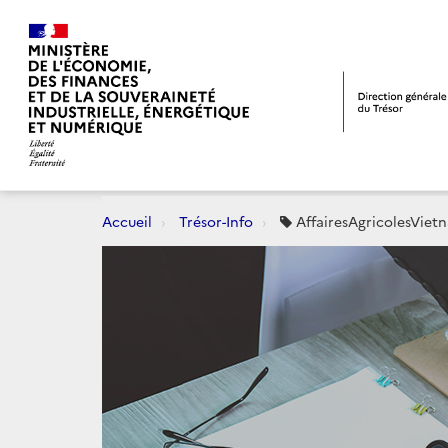
Accueil
Trésor-Info
AffairesAgricolesViet