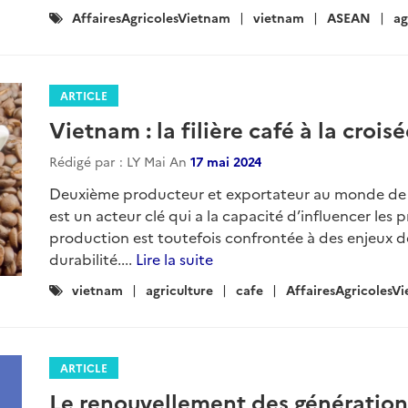
Catégories
AffairesAgricolesVietnam
vietnam
ASEAN
ag
:
ARTICLE
Vietnam : la filière café à la croi
Rédigé par : LY Mai An
17 mai 2024
Deuxième producteur et exportateur au monde de 
est un acteur clé qui a la capacité d’influencer les
production est toutefois confrontée à des enjeux d
durabilité....
Lire la suite
Catégories
vietnam
agriculture
cafe
AffairesAgricolesV
:
ARTICLE
Le renouvellement des génération