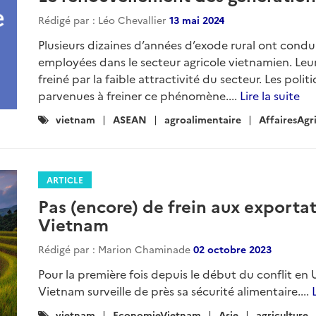
Rédigé par : Léo Chevallier
13 mai 2024
Plusieurs dizaines d’années d’exode rural ont condu
employées dans le secteur agricole vietnamien. Leu
freiné par la faible attractivité du secteur. Les poli
parvenues à freiner ce phénomène....
Lire la suite
Catégories
vietnam
ASEAN
agroalimentaire
AffairesAgr
:
ARTICLE
Pas (encore) de frein aux exportat
Vietnam
Rédigé par : Marion Chaminade
02 octobre 2023
Pour la première fois depuis le début du conflit en Uk
Vietnam surveille de près sa sécurité alimentaire....
Catégories
vietnam
EconomieVietnam
Asie
agriculture