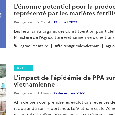
L’énorme potentiel pour la produ
représenté par les matières fertil
Rédigé par : LY Mai An
13 juillet 2023
Les fertilisants organiques constituent un point clef
Ministère de l’Agriculture vietnamien vers une trans
Catégories
agroalimentaire
AffairesAgricolesVietnam
agric
:
ARTICLE
L'impact de l'épidémie de PPA sur 
vietnamienne
Rédigé par : SE Hanoi
06 décembre 2022
Afin de bien comprendre les évolutions récentes de la
rappeler de son importance. Le Vietnam est le 7èm
monde, il est même premier au niveau régional, ave