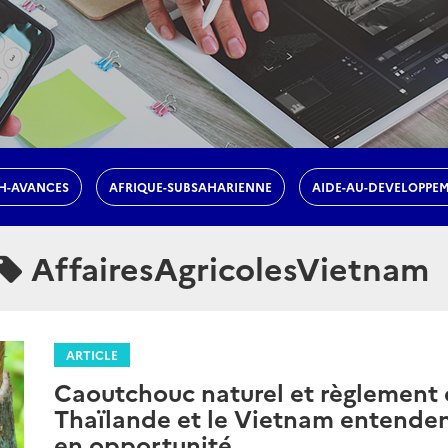
H-AVANCES
AFRIQUE-SUBSAHARIENNE
AIDE-AU-DEVELOPPE
AffairesAgricolesVietnam
ARTICLE
Caoutchouc naturel et règlement d
Thaïlande et le Vietnam entenden
en opportunité