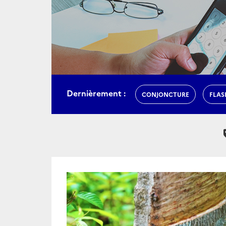
Dernièrement :
CONJONCTURE
FLAS