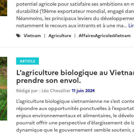
potentiel agricole pour satisfaire ses ambitions en 
durabilité (19ème exportateur mondial, engagé da
Néanmoins, les principaux leviers du développement
notamment le recours aux intrants et à une ma...
Li
Catégories
Vietnam
Agriculture
AffairesAgricolesVietnam
:
ARTICLE
L'agriculture biologique au Vietnam
prendre son envol.
Rédigé par : Léo Chevallier
11 juin 2024
L’agriculture biologique vietnamienne ne s’est co
répondre aux opportunités ponctuelles à l’exportati
enjeux environnementaux et alimentaires, le dév
pourrait offrir une perspective d’élargissement de l
dynamique que le gouvernement semble soutenir, a