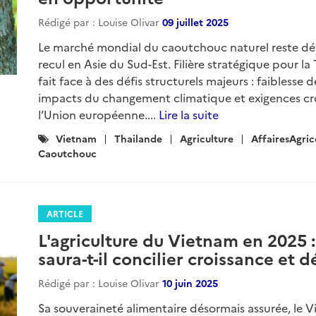
Rédigé par : Louise Olivar
09 juillet 2025
Le marché mondial du caoutchouc naturel reste déf
recul en Asie du Sud-Est. Filière stratégique pour la
fait face à des défis structurels majeurs : faiblesse
impacts du changement climatique et exigences cro
l’Union européenne....
Lire la suite
Catégories
Vietnam
Thailande
Agriculture
AffairesAgri
:
Caoutchouc
ARTICLE
L'agriculture du Vietnam en 2025 
saura-t-il concilier croissance et dé
Rédigé par : Louise Olivar
10 juin 2025
Sa souveraineté alimentaire désormais assurée, le 