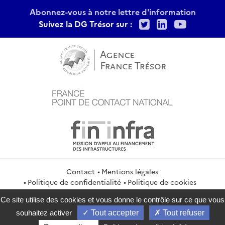
Abonnez-vous à notre lettre d'information
Twitter
LinkedIn
Youtu
Suivez la DG Trésor sur :
Contact
Mentions légales
Politique de confidentialité
Politique de cookies
Gestion des cookies
Flux RSS
Ce site utilise des cookies et vous donne le contrôle sur ce que vous
service-public.gouv.fr
legifrance.gouv.fr
info.gouv.fr
souhaitez activer
Tout accepter
Tout refuser
data.gouv.fr