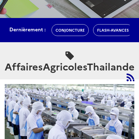
Dernièrement :
CONJONCTURE
FLASH-AVANCES
AffairesAgricolesThailande