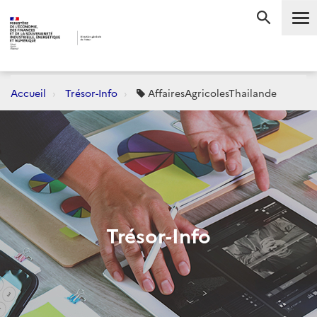
Me
RECHERC
Accueil
Trésor-Info
AffairesAgricolesThailande
Trésor-Info