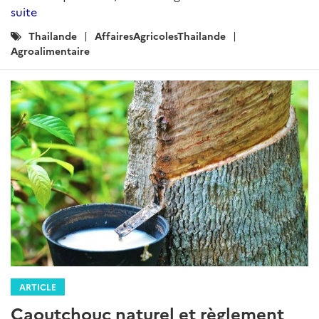
suite
Catégories
Thailande
AffairesAgricolesThailande
:
Agroalimentaire
ARTICLE
Caoutchouc naturel et règlement