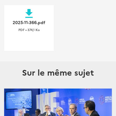
file_download
2025-11-366.pdf
PDF • 374,1 Ko
Sur le même sujet