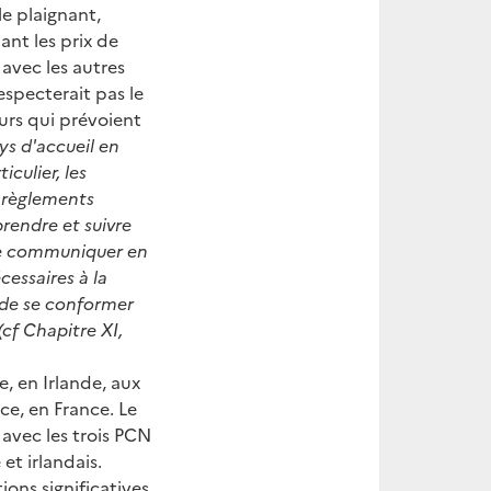
le plaignant,
nt les prix de
avec les autres
especterait pas le
eurs qui prévoient
ys d'accueil en
culier, les
t règlements
prendre et suivre
t de communiquer en
essaires à la
 de se conformer
(cf Chapitre XI,
e, en Irlande, aux
ce, en France. Le
 avec les trois PCN
et irlandais.
ions significatives