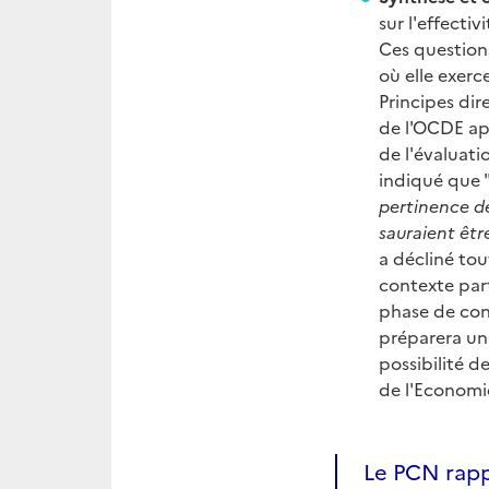
sur l'effecti
Ces questions
où elle exerce
Principes dir
de l'OCDE app
de l'évaluati
indiqué que 
pertinence de
sauraient êtr
a décliné tou
contexte part
phase de conc
préparera un 
possibilité d
de l'Economie
Le PCN rappe