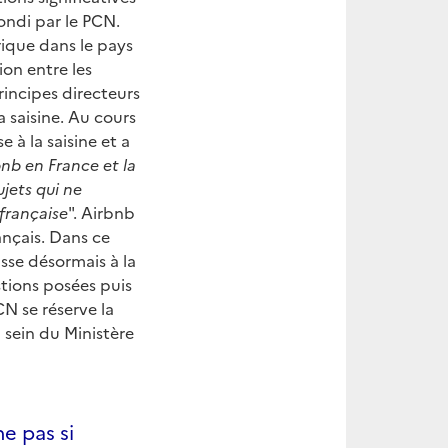
ondi par le PCN.
rique dans le pays
tion entre les
Principes directeurs
 saisine. Au cours
 à la saisine et a
bnb en France et la
ujets qui ne
 française
". Airbnb
ançais. Dans ce
sse désormais à la
stions posées puis
CN se réserve la
 sein du Ministère
e pas si