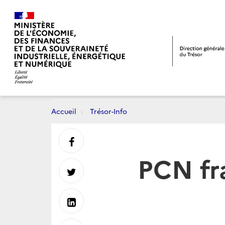
Accueil
Trésor-Info
Partager
PCN fra
sur
Partager
Facebook
sur
Partager
Twitter