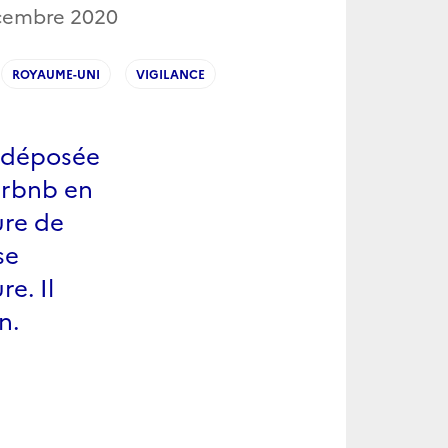
cembre 2020
ROYAUME-UNI
VIGILANCE
e déposée
Airbnb en
ure de
se
e. Il
n.