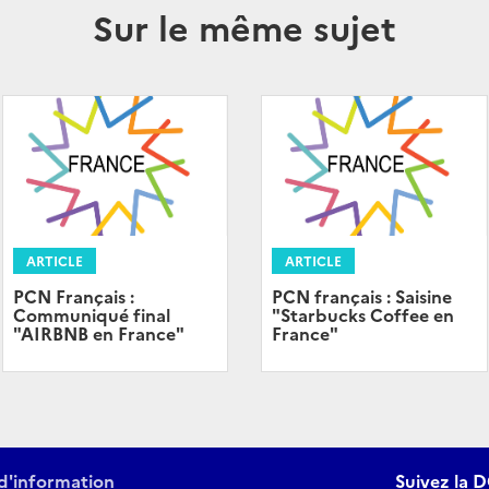
Sur le même sujet
ARTICLE
ARTICLE
PCN Français :
PCN français : Saisine
Communiqué final
"Starbucks Coffee en
"AIRBNB en France"
France"
d'information
Suivez la D