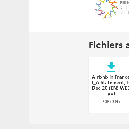
Fichiers 
file_download
AIrbnb in France
I_A Statement, 1
Dec 20 (EN) WEB
pdf
PDF • 2 Mo