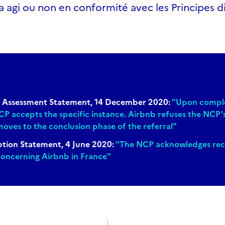
 a agi ou non en conformité avec les Principes d
al Assessment Statement, 14 December 2020:
"Upon completi
CP accepts the specific instance. Airbnb refuses the NCP'
oves to the conclusion phase of the referral"
tion Statement, 4 June 2020:
"The NCP acknowledges rece
 concerning Airbnb in France"