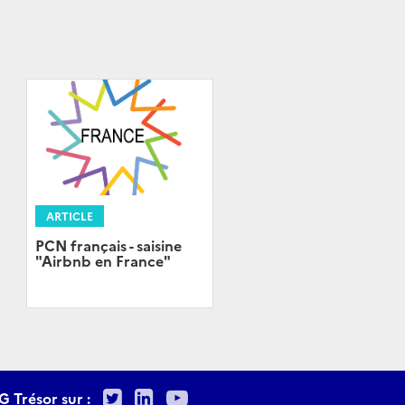
ARTICLE
PCN français - saisine
"Airbnb en France"
Twitter
LinkedIn
Youtube
G Trésor sur :