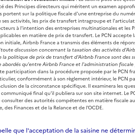
vité des Principes directeurs qui méritent un examen approf
 portent sur la politique fiscale d'une entreprise du numé
 ses activités, les prix de transfert intragroupe et l'articula
ecteurs à l'intention des entreprises multinationales et les 
licables en matière de prix de transfert. Le PCN accepte la
on initiale, Airbnb France a transmis des éléments de réponse
"
toute discussion concernant la taxation des activités d'Air
 la politique de prix de transfert d'Airbnb France sont des s
e abordés qu'entre Airbnb France et l'administration fiscale
te participation dans la procédure proposée par le PCN fr
iculier, conformément à son règlement intérieur, le PCN pa
lusion de la circonstance spécifique. Il examinera les que
communiqué final qu'il publiera sur son site internet. Le P
e consulter des autorités compétentes en matière fiscale au
, des Finances et de la Relance et de l'OCDE.
lle que l'acceptation de la saisine ne détermin