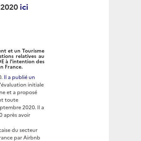
e 2020
ici
ent et un Tourisme
tions relatives au
 à l'intention des
en France.
0.
Il a publié un
l'évaluation initiale
sine et a proposé
nt toute
septembre 2020. Il a
0 après avoir
çaise du secteur
 France par Airbnb