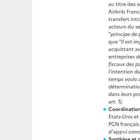
au titre des 
Airbnb France
transfert int
acteurs du se
"
principe de
que
"Il est i
acquittant av
entreprises d
fiscaux des pa
l'intention d
temps voulu a
détermination
dans leurs pr
art. 1).
Coordinatio
Etats-Unis et
PCN français 
d'appui conce
Synthèse et c