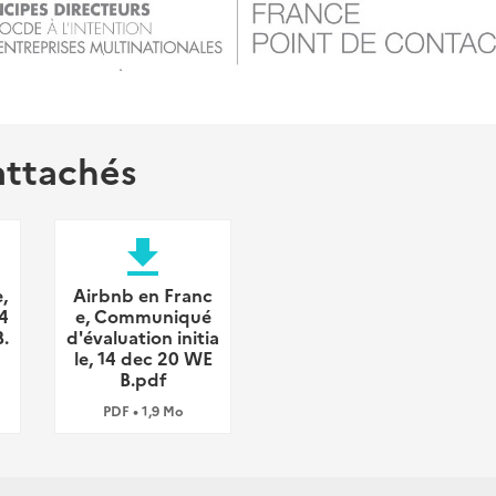
attachés
file_download
,
Airbnb en Franc
4
e, Communiqué
.
d'évaluation initia
le, 14 dec 20 WE
B.pdf
PDF • 1,9 Mo