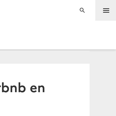
Men
RECHERCHE
irbnb en