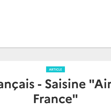
ARTICLE
nçais - Saisine "A
France"