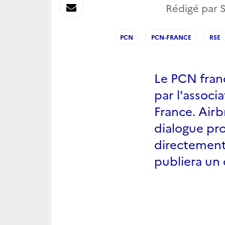
sur
Envoyer
Rédigé par S
Linkedin
par
PCN
PCN-FRANCE
RSE
Messagerie
Le PCN fran
par l'associ
France. Airb
dialogue pro
directement 
publiera un 