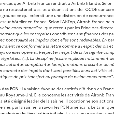
services que Airbnb France rendrait à Airbnb Irlande. Selon 
 ne respecterait pas les préconisations de l'OCDE concerna
ragroupe ce qui créerait une une distorsion de concurrence 
cteur hôtelier en France. Selon l'AhTop, Airbnb France ne r
 pleine concurrence"
tel que retenu par les Principes direct
mportant que les entreprises contribuent aux finances des pa
ec ponctualité les impôts dont elles sont redevables. En parti
evraient se conformer à la lettre comme à l'esprit des ois e
ys où elles opèrent. Respecter l'esprit de la loi signifie com
u législateur. (...). La discipline fiscale implique notammen
ux autorités compétentes les informations prescrites ou néc
 correcte des impôts dont sont passibles leurs activités et
atiques de prix transfert au principe de pleine concurrence" 
n des PCN
: La saisine évoque des entités d'Airbnb en Franc
 au Royaume-Uni. Elle concerne les activités de Airbnb Fran
a été désigné leader de la saisine. Il coordonne son actions
rnés par la saisine, à savoir les PCN américain, britannique 
onclusion de l'évaluation initiale
: La saisine pose des quest