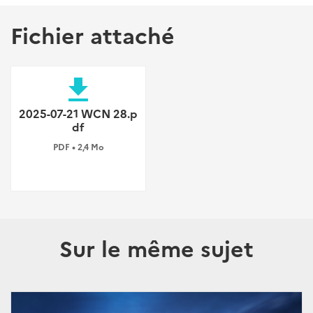
Fichier attaché
file_download
2025-07-21 WCN 28.p
df
PDF • 2,4 Mo
Sur le même sujet