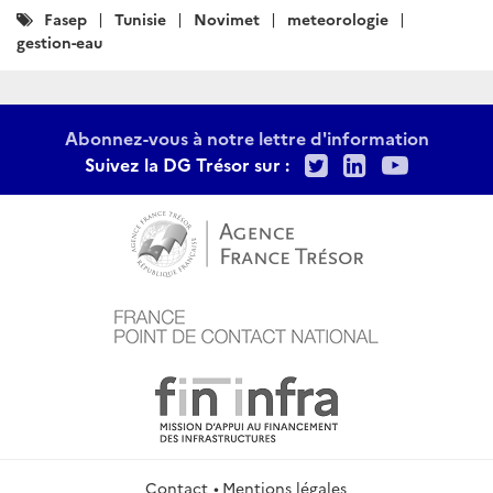
Catégories
Fasep
Tunisie
Novimet
meteorologie
:
gestion-eau
Abonnez-vous à notre lettre d'information
Twitter
LinkedIn
Youtu
Suivez la DG Trésor sur :
Contact
Mentions légales