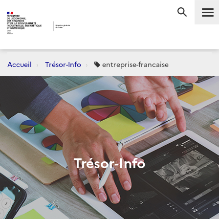
Me
RECHERC
Accueil
Trésor-Info
entreprise-francaise
Trésor-Info