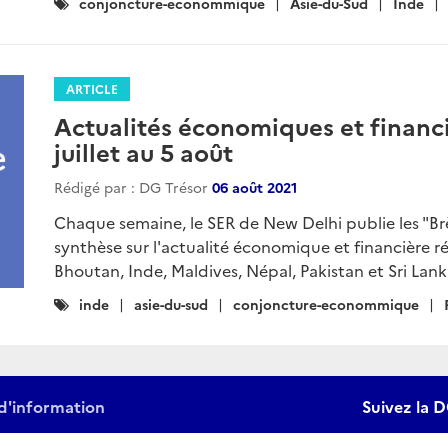
Catégories
conjoncture-econommique
Asie-du-Sud
Inde
:
ARTICLE
Actualités économiques et financi
juillet au 5 août
Rédigé par : DG Trésor
06 août 2021
Chaque semaine, le SER de New Delhi publie les "B
synthèse sur l'actualité économique et financière r
Bhoutan, Inde, Maldives, Népal, Pakistan et Sri Lanka
Catégories
inde
asie-du-sud
conjoncture-econommique
:
d'information
Suivez la D