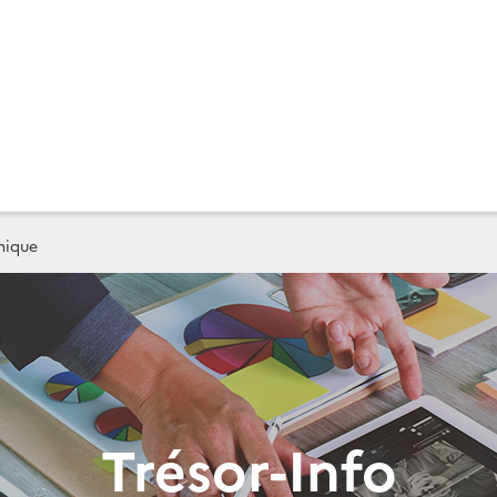
mique
Trésor-Info