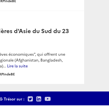
RPIndeBE
ères d'Asie du Sud du 23
rèves économiques", qui offrent une
égionale (Afghanistan, Bangladesh,
)...
Lire la suite
RPIndeBE
Twitter
LinkedIn
Youtube
G Trésor sur :