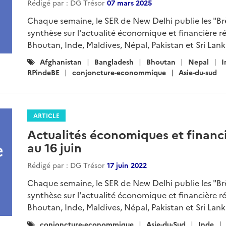
Rédigé par : DG Trésor
07 mars 2025
Chaque semaine, le SER de New Delhi publie les "B
synthèse sur l'actualité économique et financière r
Bhoutan, Inde, Maldives, Népal, Pakistan et Sri Lanka
Catégories
Afghanistan
Bangladesh
Bhoutan
Nepal
I
:
RPindeBE
conjoncture-econommique
Asie-du-sud
ARTICLE
Actualités économiques et financi
au 16 juin
Rédigé par : DG Trésor
17 juin 2022
Chaque semaine, le SER de New Delhi publie les "B
synthèse sur l'actualité économique et financière r
Bhoutan, Inde, Maldives, Népal, Pakistan et Sri Lanka
Catégories
conjoncture-econommique
Asie-du-Sud
Inde