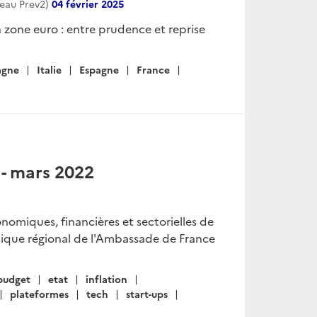
reau Prev2)
04 février 2025
 zone euro : entre prudence et reprise
agne
Italie
Espagne
France
- mars 2022
onomiques, financières et sectorielles de
mique régional de l'Ambassade de France
budget
etat
inflation
plateformes
tech
start-ups