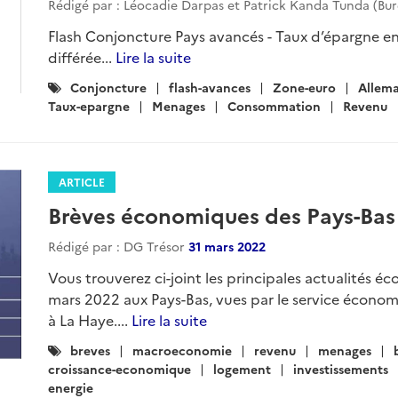
Rédigé par : Léocadie Darpas et Patrick Kanda Tunda (Bu
Flash Conjoncture Pays avancés - Taux d’épargne en
différée...
Lire la suite
Catégories
Conjoncture
flash-avances
Zone-euro
Allem
:
Taux-epargne
Menages
Consommation
Revenu
ARTICLE
Brèves économiques des Pays-Bas 
Rédigé par : DG Trésor
31 mars 2022
Vous trouverez ci-joint les principales actualités éc
mars 2022 aux Pays-Bas, vues par le service écono
à La Haye....
Lire la suite
Catégories
breves
macroeconomie
revenu
menages
:
croissance-economique
logement
investissements
energie