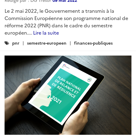
Rédigé par : DG Trésor
09 mai 2022
Le 2 mai 2022, le Gouvernement a transmis à la
Commission Européenne son programme national de
réforme 2022 (PNR) dans le cadre du semestre
européen....
Lire la suite
Catégories
pnr
semestre-europeen
finances-publiques
: