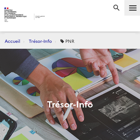
Me
RECHERC
Accueil
Trésor-Info
PNR
Trésor-Info