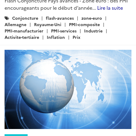
Flash Conjoncture Pays avancés - Zone euro : des PMI
encourageants pour le début d’année...
Lire la suite
Catégories
Conjoncture
flash-avances
zone-euro
:
Allemagne
Royaume-Uni
PMI-composite
PMI-manufacturier
PMI-services
Industrie
Activite-tertiaire
Inflation
Prix