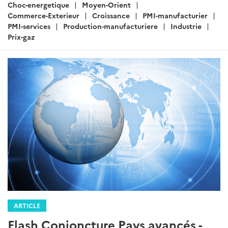
:
Choc-energetique
Moyen-Orient
Commerce-Exterieur
Croissance
PMI-manufacturier
PMI-services
Production-manufacturiere
Industrie
Prix-gaz
ARTICLE
Flash Conjoncture Pays avancés -