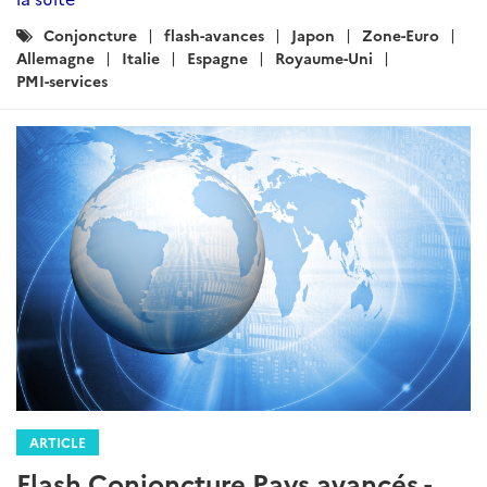
Catégories
Conjoncture
flash-avances
Japon
Zone-Euro
:
Allemagne
Italie
Espagne
Royaume-Uni
PMI-services
ARTICLE
Flash Conjoncture Pays avancés -