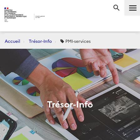
Me
RECHERC
Accueil
Trésor-Info
PMI-services
Trésor-Info