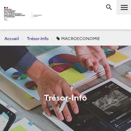
Me
RECHERC
Accueil
Trésor-Info
MACROECONOMIE
Trésor-Info