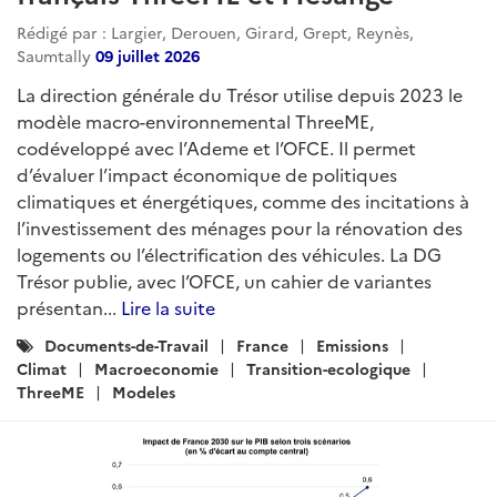
Rédigé par : Largier, Derouen, Girard, Grept, Reynès,
Saumtally
09 juillet 2026
La direction générale du Trésor utilise depuis 2023 le
modèle macro-environnemental ThreeME,
codéveloppé avec l’Ademe et l’OFCE. Il permet
d’évaluer l’impact économique de politiques
climatiques et énergétiques, comme des incitations à
l’investissement des ménages pour la rénovation des
logements ou l’électrification des véhicules. La DG
Trésor publie, avec l’OFCE, un cahier de variantes
présentan...
Lire la suite
Catégories
Documents-de-Travail
France
Emissions
:
Climat
Macroeconomie
Transition-ecologique
ThreeME
Modeles