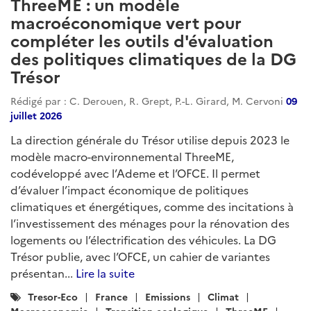
ThreeME : un modèle
macroéconomique vert pour
compléter les outils d'évaluation
des politiques climatiques de la DG
Trésor
Rédigé par : C. Derouen, R. Grept, P.-L. Girard, M. Cervoni
09
juillet 2026
La direction générale du Trésor utilise depuis 2023 le
modèle macro-environnemental ThreeME,
codéveloppé avec l’Ademe et l’OFCE. Il permet
d’évaluer l’impact économique de politiques
climatiques et énergétiques, comme des incitations à
l’investissement des ménages pour la rénovation des
logements ou l’électrification des véhicules. La DG
Trésor publie, avec l’OFCE, un cahier de variantes
présentan...
Lire la suite
Catégories
Tresor-Eco
France
Emissions
Climat
:
Macroeconomie
Transition-ecologique
ThreeME