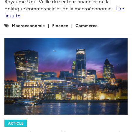
Royaume-Uni - Veille du secteur financier, de la
politique commerciale et de la macroéconomie...
Lire
la suite
Catégories
Macroeconomie
Finance
Commerce
:
ARTICLE