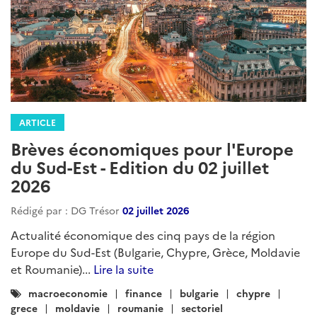
ARTICLE
Brèves économiques pour l'Europe
du Sud-Est - Edition du 02 juillet
2026
Rédigé par : DG Trésor
02 juillet 2026
Actualité économique des cinq pays de la région
Europe du Sud-Est (Bulgarie, Chypre, Grèce, Moldavie
et Roumanie)...
Lire la suite
Catégories
macroeconomie
finance
bulgarie
chypre
:
grece
moldavie
roumanie
sectoriel