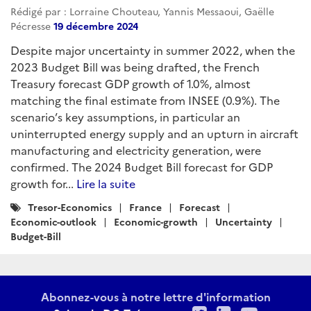
Rédigé par : Lorraine Chouteau, Yannis Messaoui, Gaëlle
Pécresse
19 décembre 2024
Despite major uncertainty in summer 2022, when the
2023 Budget Bill was being drafted, the French
Treasury forecast GDP growth of 1.0%, almost
matching the final estimate from INSEE (0.9%). The
scenario’s key assumptions, in particular an
uninterrupted energy supply and an upturn in aircraft
manufacturing and electricity generation, were
confirmed. The 2024 Budget Bill forecast for GDP
growth for...
Lire la suite
Catégories
Tresor-Economics
France
Forecast
:
Economic-outlook
Economic-growth
Uncertainty
Budget-Bill
Abonnez-vous à notre lettre d'information