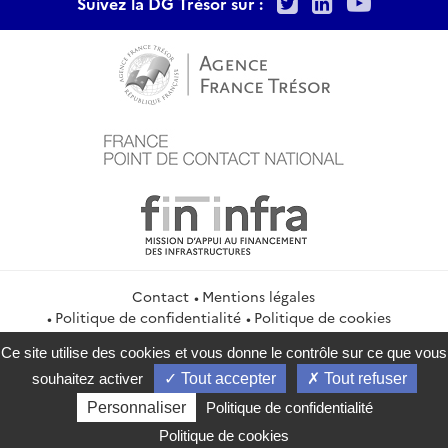
Twitter
LinkedIn
Youtu
Suivez la DG Trésor sur :
Contact
Mentions légales
Politique de confidentialité
Politique de cookies
Gestion des cookies
Flux RSS
Ce site utilise des cookies et vous donne le contrôle sur ce que vous
service-public.gouv.fr
legifrance.gouv.fr
info.gouv.fr
souhaitez activer
Tout accepter
Tout refuser
data.gouv.fr
Personnaliser
Politique de confidentialité
2026 Direction générale du Trésor
Politique de cookies