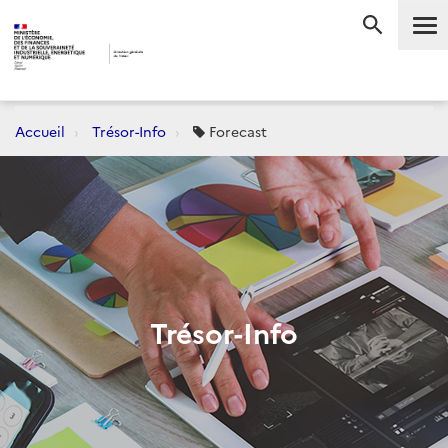
Me
RECHERC
Accueil
Trésor-Info
Forecast
Trésor-Info