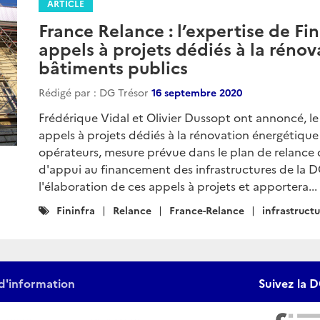
ARTICLE
France Relance : l’expertise de Fin
appels à projets dédiés à la réno
bâtiments publics
Rédigé par : DG Trésor
16 septembre 2020
Frédérique Vidal et Olivier Dussopt ont annoncé, l
appels à projets dédiés à la rénovation énergétique
opérateurs, mesure prévue dans le plan de relance
d'appui au financement des infrastructures de la D
l'élaboration de ces appels à projets et apportera...
Catégories
Fininfra
Relance
France-Relance
infrastruct
:
d'information
Suivez la D