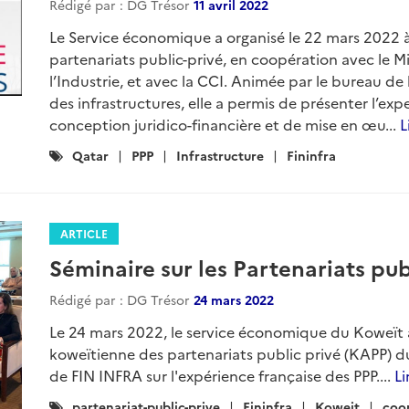
Rédigé par : DG Trésor
11 avril 2022
Le Service économique a organisé le 22 mars 2022
partenariats public-privé, en coopération avec le 
l’Industrie, et avec la CCI. Animée par le bureau d
des infrastructures, elle a permis de présenter l’exp
conception juridico-financière et de mise en œu...
L
Catégories
Qatar
PPP
Infrastructure
Fininfra
:
ARTICLE
Séminaire sur les Partenariats pub
Rédigé par : DG Trésor
24 mars 2022
Le 24 mars 2022, le service économique du Koweït a
koweïtienne des partenariats public privé (KAPP) d
de FIN INFRA sur l'expérience française des PPP....
Li
Catégories
partenariat-public-prive
Fininfra
Koweit
coop