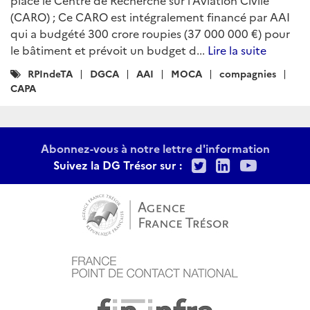
place le Centre de Recherche sur l’Aviation Civile
(CARO) ; Ce CARO est intégralement financé par AAI
qui a budgété 300 crore roupies (37 000 000 €) pour
le bâtiment et prévoit un budget d...
Lire la suite
Catégories
RPIndeTA
DGCA
AAI
MOCA
compagnies
:
CAPA
Abonnez-vous à notre lettre d'information
Twitter
LinkedIn
Youtu
Suivez la DG Trésor sur :