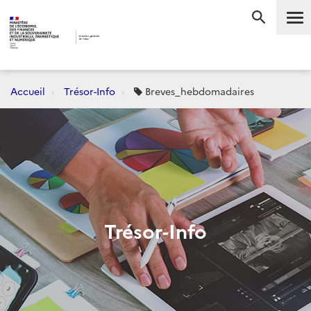
Me
RECHERC
Accueil
Trésor-Info
Breves_hebdomadaires
Trésor-Info