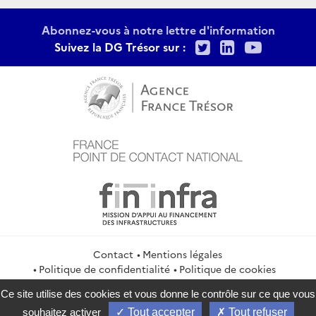
Abonnez-vous à notre lettre d'information
Twitter
LinkedIn
Youtu
Suivez la DG Trésor sur :
Contact
Mentions légales
Politique de confidentialité
Politique de cookies
Gestion des cookies
Flux RSS
Ce site utilise des cookies et vous donne le contrôle sur ce que vous
service-public.gouv.fr
legifrance.gouv.fr
info.gouv.fr
souhaitez activer
Tout accepter
Tout refuser