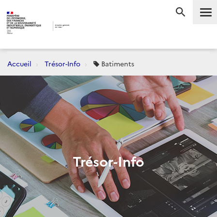
Me
RECHERC
Accueil
Trésor-Info
Batiments
Trésor-Info