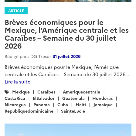
ARTICLE
Brèves économiques pour le
Mexique, l’Amérique centrale et les
Caraïbes – Semaine du 30 juillet
2026
Rédigé par : DG Trésor
31 juillet 2026
Brèves économiques pour le Mexique, l’Amérique
centrale et les Caraïbes – Semaine du 30 juillet 2026...
Lire la suite
Catégories
Mexique
Caraibes
Ameriquecentrale
:
CostaRica
ElSalvador
Guatemala
Honduras
Nicaragua
Panama
Cuba
Haiti
Jamaique
Republiquedominicaine
SainteLucie