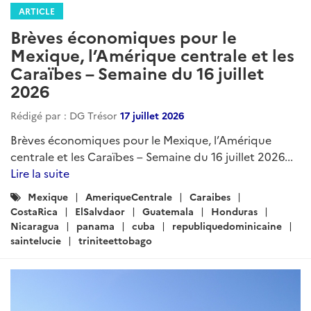
ARTICLE
Brèves économiques pour le
Mexique, l’Amérique centrale et les
Caraïbes – Semaine du 16 juillet
2026
Rédigé par : DG Trésor
17 juillet 2026
Brèves économiques pour le Mexique, l’Amérique
centrale et les Caraïbes – Semaine du 16 juillet 2026...
Lire la suite
Catégories
Mexique
AmeriqueCentrale
Caraibes
:
CostaRica
ElSalvdaor
Guatemala
Honduras
Nicaragua
panama
cuba
republiquedominicaine
saintelucie
triniteettobago