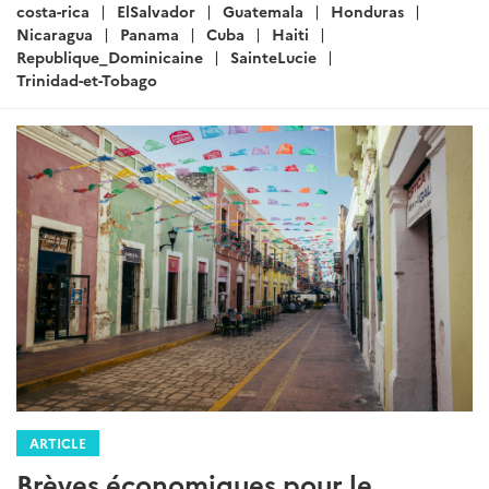
:
costa-rica
ElSalvador
Guatemala
Honduras
Nicaragua
Panama
Cuba
Haiti
Republique_Dominicaine
SainteLucie
Trinidad-et-Tobago
ARTICLE
Brèves économiques pour le