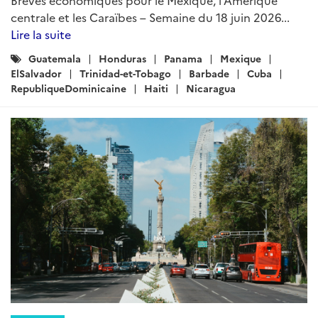
centrale et les Caraïbes – Semaine du 18 juin 2026...
Lire la suite
Catégories
Guatemala
Honduras
Panama
Mexique
:
ElSalvador
Trinidad-et-Tobago
Barbade
Cuba
RepubliqueDominicaine
Haiti
Nicaragua