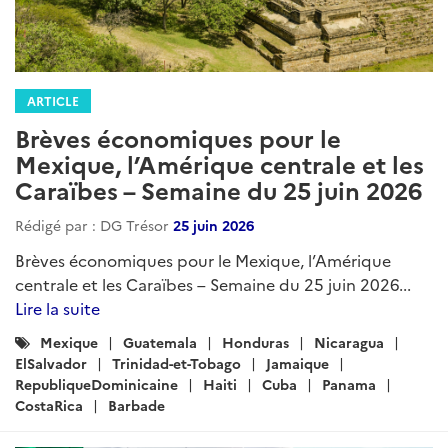
ARTICLE
Brèves économiques pour le
Mexique, l’Amérique centrale et les
Caraïbes – Semaine du 25 juin 2026
Rédigé par : DG Trésor
25 juin 2026
Brèves économiques pour le Mexique, l’Amérique
centrale et les Caraïbes – Semaine du 25 juin 2026...
Lire la suite
Catégories
Mexique
Guatemala
Honduras
Nicaragua
:
ElSalvador
Trinidad-et-Tobago
Jamaique
RepubliqueDominicaine
Haiti
Cuba
Panama
CostaRica
Barbade