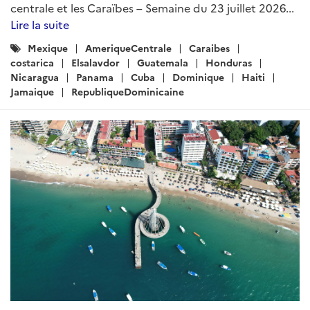
centrale et les Caraïbes – Semaine du 23 juillet 2026...
Lire la suite
Catégories
Mexique
AmeriqueCentrale
Caraibes
:
costarica
Elsalavdor
Guatemala
Honduras
Nicaragua
Panama
Cuba
Dominique
Haiti
Jamaique
RepubliqueDominicaine