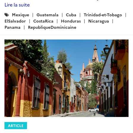
Lire la suite
Catégories
Mexique
Guatemala
Cuba
Trinidad-et-Tobago
:
ElSalvador
CostaRica
Honduras
Nicaragua
Panama
RepubliqueDominicaine
ARTICLE