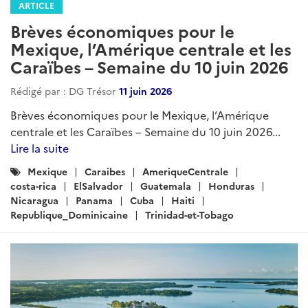
ARTICLE
Brèves économiques pour le
Mexique, l’Amérique centrale et les
Caraïbes – Semaine du 10 juin 2026
Rédigé par : DG Trésor
11 juin 2026
Brèves économiques pour le Mexique, l’Amérique
centrale et les Caraïbes – Semaine du 10 juin 2026...
Lire la suite
Catégories
Mexique
Caraibes
AmeriqueCentrale
:
costa-rica
ElSalvador
Guatemala
Honduras
Nicaragua
Panama
Cuba
Haiti
Republique_Dominicaine
Trinidad-et-Tobago