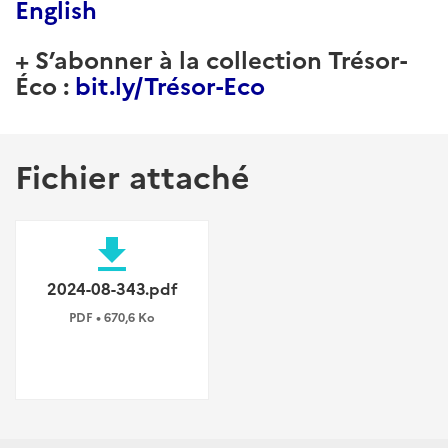
English
+ S’abonner à la collection Trésor-
Éco :
bit.ly/Trésor-Eco
Fichier attaché
file_download
2024-08-343.pdf
PDF • 670,6 Ko