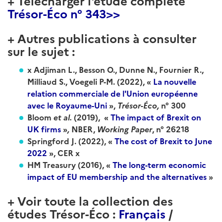
+ Télécharger l'étude complète
Trésor-Éco n° 343>>
+ Autres publications à consulter
sur le sujet :
x Adjiman L., Besson O., Dunne N., Fournier R.,
Milliaud S., Voegeli P-M. (2022), «
La nouvelle
relation commerciale de l'Union européenne
avec le Royaume-Uni
»,
Trésor-Éco,
n° 300
Bloom
et al.
(2019), «
The impact of Brexit on
UK firms
»
,
NBER,
Working Paper
, n° 26218
Springford J. (2022), «
The cost of Brexit to June
2022
», CER x
HM Treasury (2016), «
The long-term economic
impact of EU membership and the alternatives
»
+ Voir toute la collection des
études Trésor-Éco :
Français
/