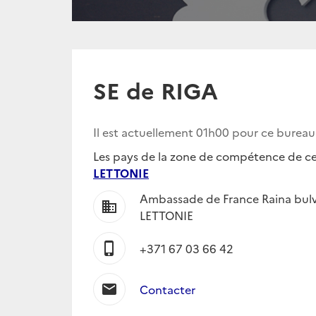
SE de RIGA
Il est actuellement
01h00
pour ce burea
Les pays de la zone de compétence de ce 
LETTONIE
Ambassade de France Raina bulva
business
LETTONIE
phone_iphone
+371 67 03 66 42
mail
Contacter