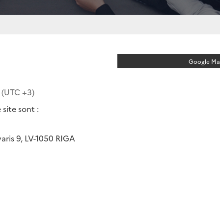
Google Map
u (UTC
+3
)
site sont :
ris 9, LV-1050 RIGA