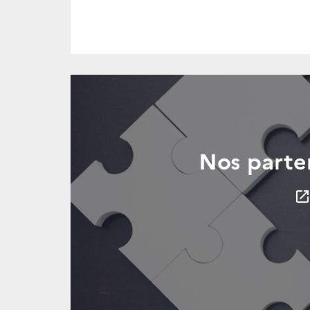
Nos parte
launc