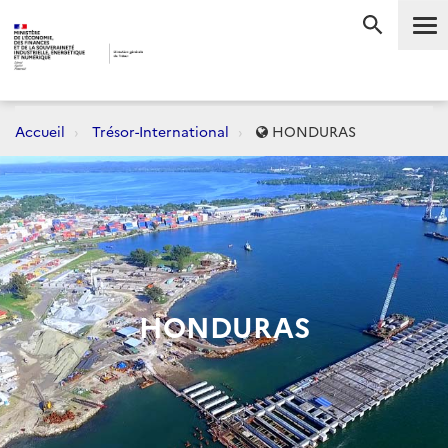
Me
RECHERC
Accueil
Trésor-International
HONDURAS
HONDURAS