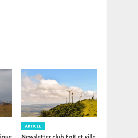
ARTICLE
Newsletter club EnR et ville
ique