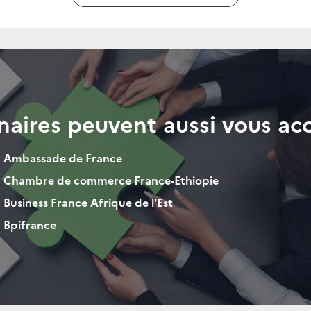
naires peuvent aussi vous a
Ambassade de France
h
Chambre de commerce France-Ethiopie
h
Business France Afrique de l'Est
h
Bpifrance
h