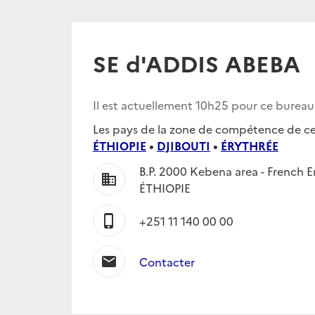
SE d'ADDIS ABEBA
Il est actuellement
10h25
pour ce burea
Les pays de la zone de compétence de ce 
ÉTHIOPIE
•
DJIBOUTI
•
ÉRYTHRÉE
B.P. 2000 Kebena area - French
business
ÉTHIOPIE
phone_iphone
+251 11 140 00 00
mail
Contacter