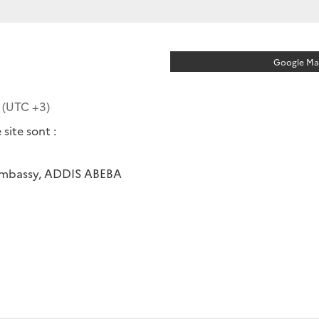
Google Map
u (UTC
+3
)
site sont :
 Embassy, ADDIS ABEBA