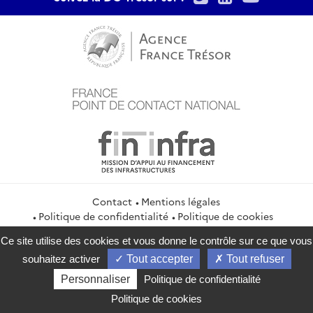
Contact
Mentions légales
Politique de confidentialité
Politique de cookies
Gestion des cookies
Ce site utilise des cookies et vous donne le contrôle sur ce que vous
service-public.gouv.fr
legifrance.gouv.fr
info.gouv.fr
souhaitez activer
Tout accepter
Tout refuser
data.gouv.fr
Personnaliser
Politique de confidentialité
2026 Direction générale du Trésor
Politique de cookies