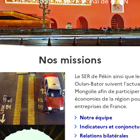
Service économique régional de PEKIN
Nos missions
Le SER de Pékin ainsi que l
Oulan-Bator suivent l'actu
Mongolie afin de participe
économies de la région pour 
entreprises de France.
Notre équipe
Indicateurs et conjonctu
Relations bilatérales