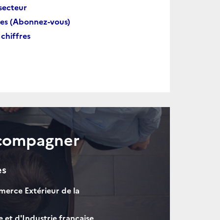
secteur
res (Abonnez-vous)
 chiffres
ccompagner
es
merce Extérieur de la
t d'Industrie française