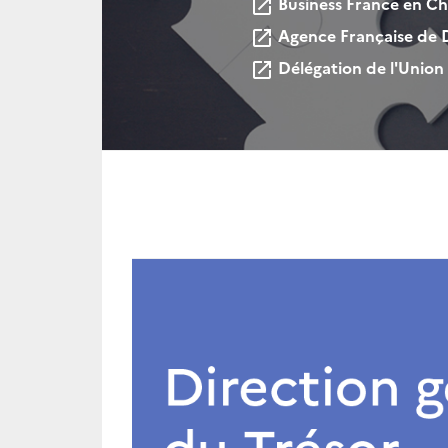
Business France en Ch
launch
Agence Française de 
launch
Délégation de l'Union
launch