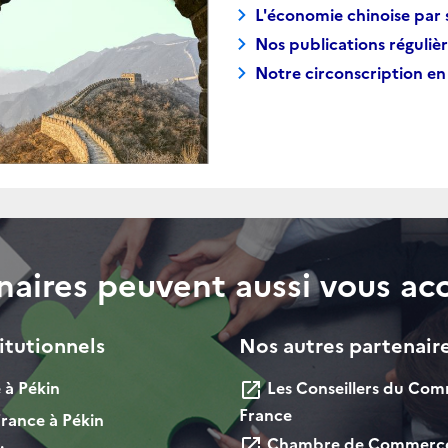
L'économie chinoise par 
Nos publications réguliè
Notre circonscription en
naires peuvent aussi vous a
itutionnels
Nos autres partenair
à Pékin
Les Conseillers du Com
launch
France
rance à Pékin
Chambre de Commerce e
launch