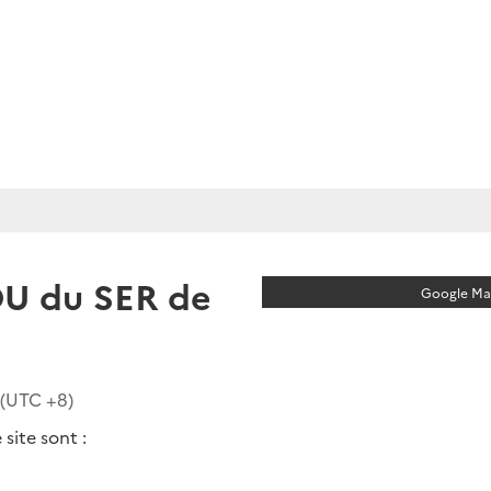
U du SER de
Google Map
 (UTC
+8
)
site sont :