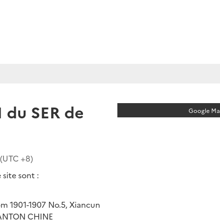
 du SER de
Google Map
 (UTC
+8
)
site sont :
om 1901-1907 No.5, Xiancun
 CANTON CHINE