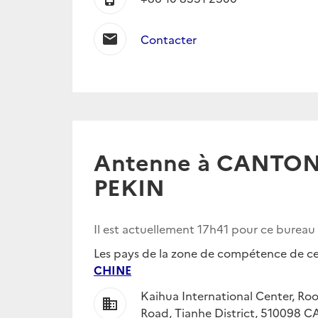
mail
Contacter
Antenne à CANTON
PEKIN
Il est actuellement
17h41
pour ce bureau
Les pays de la zone de compétence de ce 
CHINE
Kaihua International Center, Ro
business
Road, Tianhe District, 510098