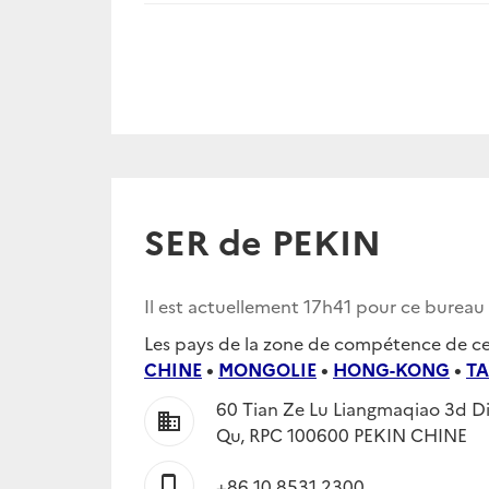
SER de PEKIN
Il est actuellement
17h41
pour ce bureau
Les pays de la zone de compétence de ce 
CHINE
•
MONGOLIE
•
HONG-KONG
•
T
60 Tian Ze Lu Liangmaqiao 3d D
business
Qu, RPC 100600 PEKIN CHINE
phone_iphone
+86 10 8531 2300