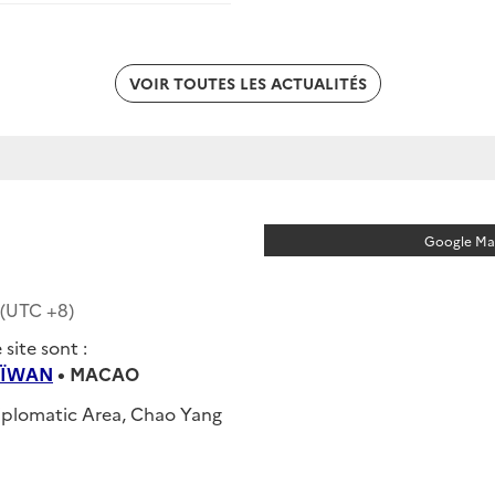
VOIR TOUTES LES ACTUALITÉS
Google Map
 (UTC
+8
)
site sont :
AÏWAN
•
MACAO
iplomatic Area, Chao Yang