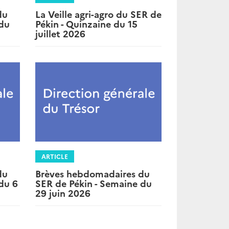
du
La Veille agri-agro du SER de
 du
Pékin - Quinzaine du 15
juillet 2026
ARTICLE
du
Brèves hebdomadaires du
du 6
SER de Pékin - Semaine du
29 juin 2026