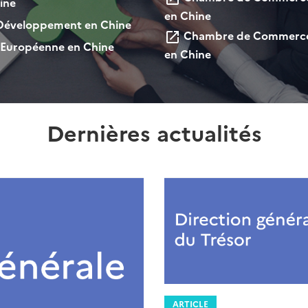
ine
en Chine
Développement en Chine
Chambre de Commerce 
launch
 Européenne en Chine
en Chine
Dernières actualités
ARTICLE