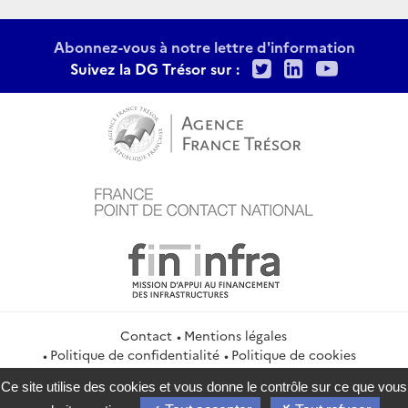
Abonnez-vous à notre lettre d'information
Twitter
LinkedIn
Youtu
Suivez la DG Trésor sur :
Contact
Mentions légales
Politique de confidentialité
Politique de cookies
Gestion des cookies
Ce site utilise des cookies et vous donne le contrôle sur ce que vous
service-public.gouv.fr
legifrance.gouv.fr
info.gouv.fr