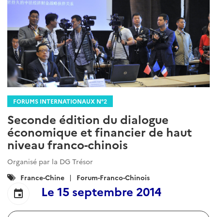
FORUMS INTERNATIONAUX N°2
Seconde édition du dialogue
économique et financier de haut
niveau franco-chinois
Organisé par la DG Trésor
Catégories
France-Chine
Forum-Franco-Chinois
:
Le
15 septembre 2014
event