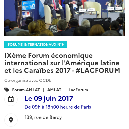
FORUMS INTERNATIONAUX N°9
IXème Forum économique
international sur l'Amérique latine
et les Caraïbes 2017 - #LACFORUM
Co-organisé avec OCDE
Catégories
Forum-AMLAT
AMLAT
LacForum
:
Le
09 juin 2017
event
De 09h à 18h00 heure de Paris
139, rue de Bercy
location_on