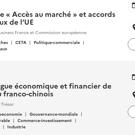
ev
ée « Accès au marché » et accords
x de l’UE
locat
Business France et Commission européenne
ches
CETA
Politique-commerciale
aux
ev
gue économique et financier de
 franco-chinois
locat
 Trésor
oeconomie
Gouvernance-mondiale
rable
Commerce-investissement
Industrie