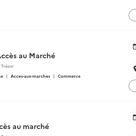
ev
Accès au Marché
 Trésor
locat
he
Acces-aux-marches
Commerce
ev
cès au marché