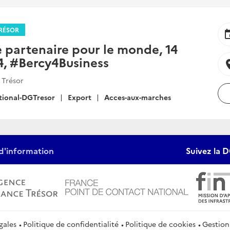
RÉSOR
ev
e partenaire pour le monde, 14
4, #Bercy4Business
locat
 Trésor
tional-DGTresor
Export
Acces-aux-marches
d'information
Suivez la D
gales
Politique de confidentialité
Politique de cookies
Gestion