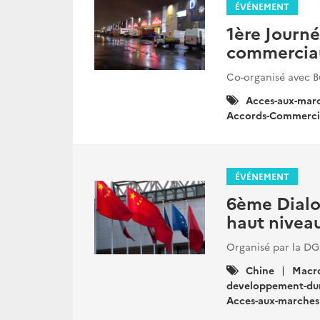
ÉVÉNEMENT
1ère Journ
commerciau
Co-organisé avec 
Catégories
Acces-aux-mar
:
Accords-Commerci
ÉVÉNEMENT
6ème Dialo
haut niveau
Organisé par la DG
Catégories
Chine
Macr
:
developpement-du
Acces-aux-marches