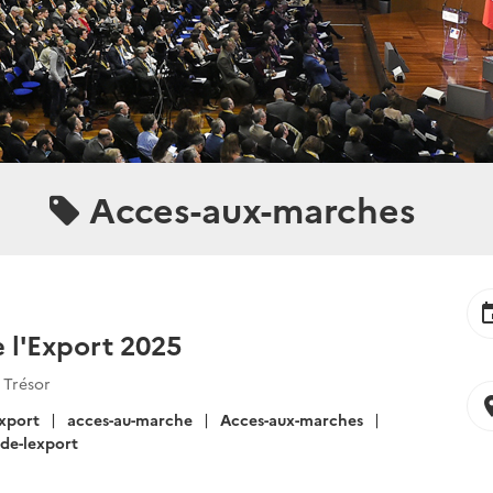
Acces-aux-marches
ev
 l'Export 2025
 Trésor
locat
xport
acces-au-marche
Acces-aux-marches
de-lexport