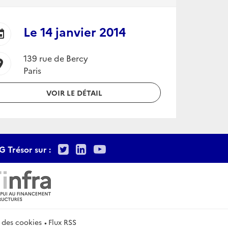
Le
14 janvier 2014
ent
139 rue de Bercy
ion_on
Paris
VOIR LE DÉTAIL
Twitter
LinkedIn
Youtube
G Trésor sur :
 des cookies
Flux RSS