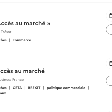
ev
Accès au marché »
 Trésor
ches
commerce
ev
accès au marché
usiness France
ches
CETA
BREXIT
politique-commerciale
aux