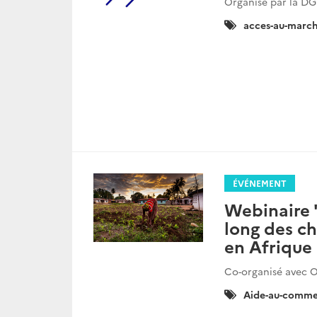
Organisé par la DG
Catégories
acces-au-marc
:
ÉVÉNEMENT
Webinaire 
long des ch
en Afrique
Co-organisé avec
Catégories
Aide-au-comme
: