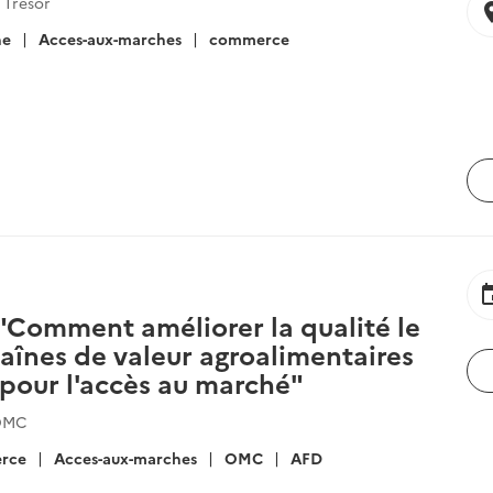
 Trésor
locat
he
Acces-aux-marches
commerce
ev
"Comment améliorer la qualité le
aînes de valeur agroalimentaires
 pour l'accès au marché"
 OMC
rce
Acces-aux-marches
OMC
AFD