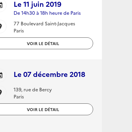
Le
11 juin 2019
ent
De 14h30 à 18h heure de Paris
77 Boulevard Saint-Jacques
ion_on
Paris
VOIR LE DÉTAIL
Le
07 décembre 2018
ent
139, rue de Bercy
ion_on
Paris
VOIR LE DÉTAIL