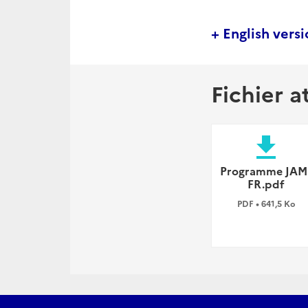
+ English vers
Fichier a
file_download
Programme JAM 
FR.pdf
PDF • 641,5 Ko