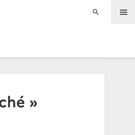
Men
RECHERCHE
ché »