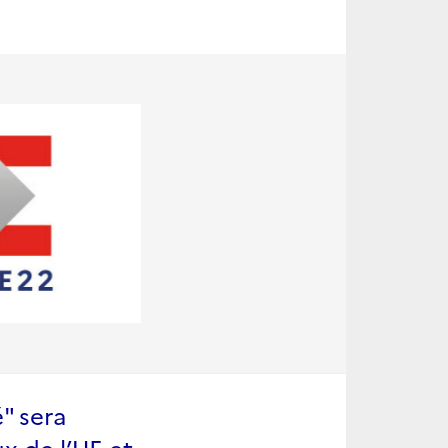
" sera
x de l’UE et