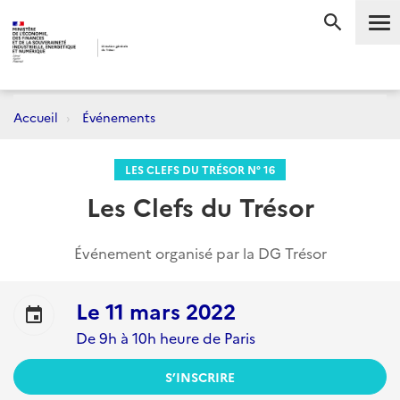
Me
RECHERC
Accueil
Événements
LES CLEFS DU TRÉSOR N° 16
Les Clefs du Trésor
Événement organisé par la DG Trésor
Le
11 mars 2022
event
De 9h à 10h heure de Paris
S’INSCRIRE