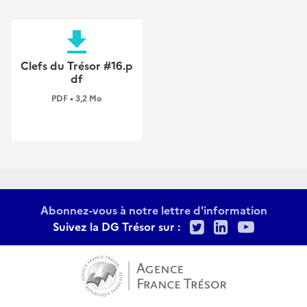
file_download
Clefs du Trésor #16.p
df
PDF • 3,2 Mo
Abonnez-vous à notre lettre d'information
Twitter
LinkedIn
Youtu
Suivez la DG Trésor sur :