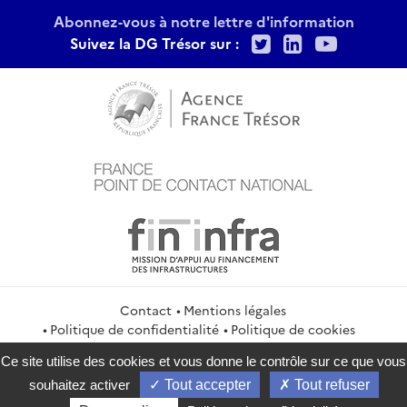
Abonnez-vous à notre lettre d'information
Twitter
LinkedIn
Youtu
Suivez la DG Trésor sur :
Contact
Mentions légales
Politique de confidentialité
Politique de cookies
Gestion des cookies
Flux RSS
Ce site utilise des cookies et vous donne le contrôle sur ce que vous
service-public.gouv.fr
legifrance.gouv.fr
info.gouv.fr
souhaitez activer
Tout accepter
Tout refuser
data.gouv.fr